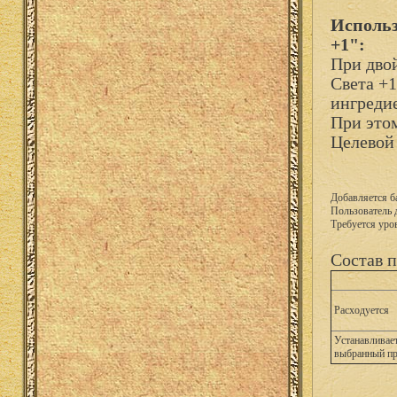
Использ
+1":
При дво
Света +1
ингреди
При этом
Целевой
Добавляется б
Пользователь 
Требуется уро
Состав п
Расходуется
Устанавливает
выбранный п