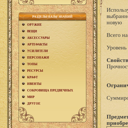
Использу
выбранно
РАЗДЕЛЫ БАЗЫ ЗНАНИЙ
новую
ОРУЖИЕ
ВЕЩИ
Всего на
АКCЕСCУАРЫ
АРТЕФАКТЫ
Уровень 
УСИЛИТЕЛИ
ПЕРСОНАЖИ
Свойств
ТОПЫ
Прочнос
РЕСУРСЫ
КРАФТ
ИВЕНТЫ
Ограни
СОКРОВИЩА ПРЕДВЕЧНЫХ
Суммиро
МИР
ДРУГОЕ
Предмет
приобре