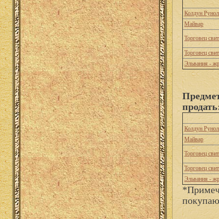
Колдун Рунол
Майвар
Торговец сви
Торговец сви
Эльвания - ж
Предмет
продать
Колдун Рунол
Майвар
Торговец сви
Торговец сви
Эльвания - ж
*Примеч
покупаю