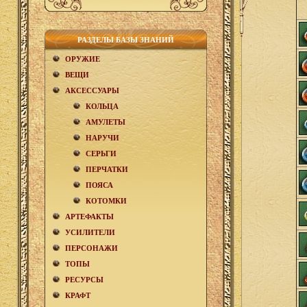
РАЗДЕЛЫ БАЗЫ ЗНАНИЙ
ОРУЖИЕ
ВЕЩИ
АКCЕСCУАРЫ
КОЛЬЦА
АМУЛЕТЫ
НАРУЧИ
СЕРЬГИ
ПЕРЧАТКИ
ПОЯСА
КОТОМКИ
АРТЕФАКТЫ
УСИЛИТЕЛИ
ПЕРСОНАЖИ
ТОПЫ
РЕСУРСЫ
КРАФТ