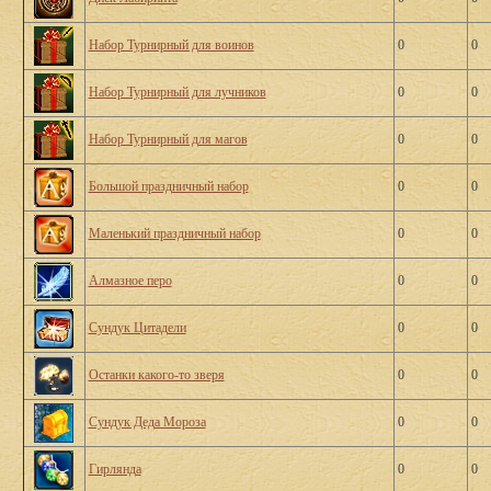
Набор Турнирный для воинов
0
0
Набор Турнирный для лучников
0
0
Набор Турнирный для магов
0
0
Большой праздничный набор
0
0
Маленький праздничный набор
0
0
Алмазное перо
0
0
Сундук Цитадели
0
0
Останки какого-то зверя
0
0
Сундук Деда Мороза
0
0
Гирлянда
0
0