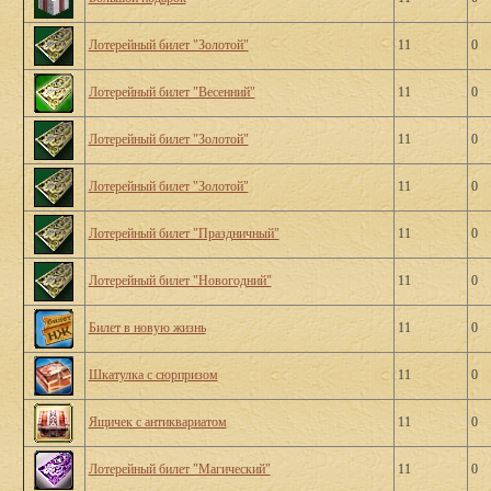
Лотерейный билет "Золотой"
11
0
Лотерейный билет "Весенний"
11
0
Лотерейный билет "Золотой"
11
0
Лотерейный билет "Золотой"
11
0
Лотерейный билет "Праздничный"
11
0
Лотерейный билет "Новогодний"
11
0
Билет в новую жизнь
11
0
Шкатулка с сюрпризом
11
0
Ящичек с антиквариатом
11
0
Лотерейный билет "Магический"
11
0