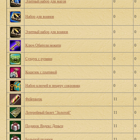
Элитный набор для магов
0
0
Набор для воинов
0
0
Элитный набор для воинов
0
0
Ключ Обители нежити
0
0
Сундук с рунами
0
0
Кошелек с платиной
0
0
Набор ключей в пещеру сокровищ
0
0
Фейерверк
11
0
Лотерейный билет "Золотой"
11
0
Подарок Яндекс.Деньги
11
0
Большой подарок
11
0