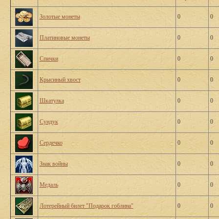
Золотые монеты
0
0
Платиновые монеты
0
0
Спички
0
0
Крысиный хвост
0
0
Шкатулка
0
0
Сундук
0
0
Сердечко
0
0
Знак войны
0
0
Медаль
0
0
Лотерейный билет "Подарок гоблина"
0
0