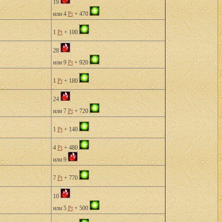
19
или 4
Pt
+ 470
1
Pt
+ 100
28
или 9
Pt
+ 920
1
Pt
+ 180
24
или 7
Pt
+ 720
1
Pt
+ 140
4
Pt
+ 480
или 9
7
Pt
+ 770
10
или 5
Pt
+ 500