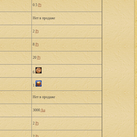
0.5
Pt
Нет в продаже
2
Pt
8
Pt
20
Pt
6
1
Нет в продаже
3000
Au
2
Pt
2
Pt