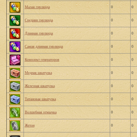
Малая гирлянда
0
0
Средняя гирлянда
0
0
Длинная гирлянда
0
0
Самая длинная гирлянда
0
0
Комплект генераторов
0
0
Медная шкатулка
0
0
Железная шкатулка
0
0
Титановая шкатулка
0
0
Волшебная отмычка
0
0
Жетон
0
0