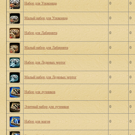
Набор для Упокоища
0
0
Малый набор для Упокоища
0
0
Набор для Лабиринта
0
0
Малый набор для Лабиринта
0
0
Набор для Ледяных чертог
0
0
Малый набор для Ледяных чертог
0
0
Набор для лучников
0
0
Элитный набор для лучников
0
0
Набор для магов
0
0