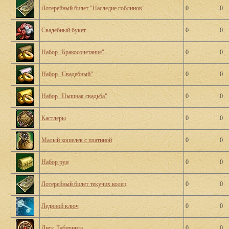
Лотерейный билет "Наследие гоблинов"
0
0
Свадебный букет
0
0
Набор "Бракосочетание"
0
0
Набор "Свадебный"
0
0
Набор "Пышная свадьба"
0
0
Кастлеры
0
0
Малый кошелек с платиной
0
0
Набор рун
0
0
Лотерейный билет текучих колец
0
0
Ледяной ключ
0
0
Диск Лабиринта
0
0