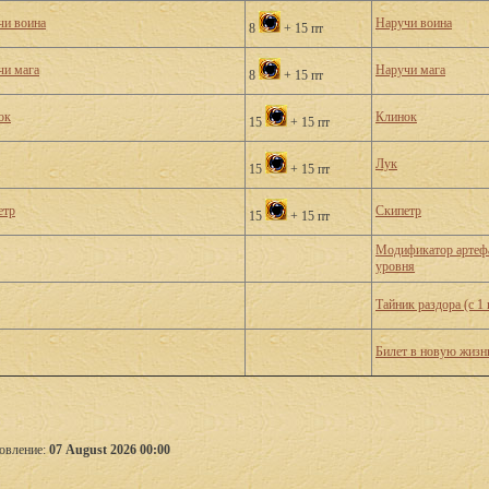
чи воина
Наручи воина
8
+ 15 пт
чи мага
Наручи мага
8
+ 15 пт
ок
Клинок
15
+ 15 пт
Лук
15
+ 15 пт
етр
Скипетр
15
+ 15 пт
Модификатор артеф
уровня
Тайник раздора (с 1
Билет в новую жизн
овление:
07 August 2026 00:00