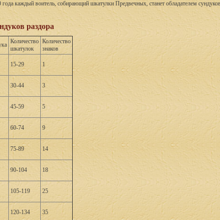
0 года каждый воитель, собирающий шкатулки Предвечных, станет обладателем сундуко
ндуков раздора
Количество
Количество
ука
шкатулок
знаков
15-29
1
30-44
3
45-59
5
60-74
9
75-89
14
90-104
18
105-119
25
120-134
35