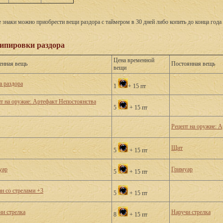
знаки можно приобрести вещи раздора с таймером в 30 дней либо копить до конца года и
ипировки раздора
Цена временной
енная вещь
Постоянная вещь
вещи
а раздора
1
+ 15 пт
т на оружие: Артефакт Непостоянства
5
+ 15 пт
Рецепт на оружие: 
Щит
5
+ 15 пт
уар
Гримуар
5
+ 15 пт
н со стрелами +3
5
+ 15 пт
чи стрелка
Наручи стрелка
8
+ 15 пт