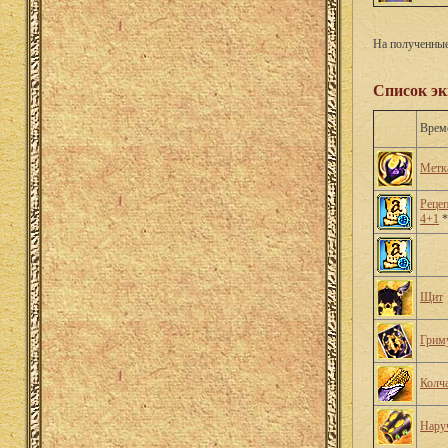
На полученные 
Список эк
Врем
Метк
Рецеп
4+1
*
Щит
Грим
Колча
Нару