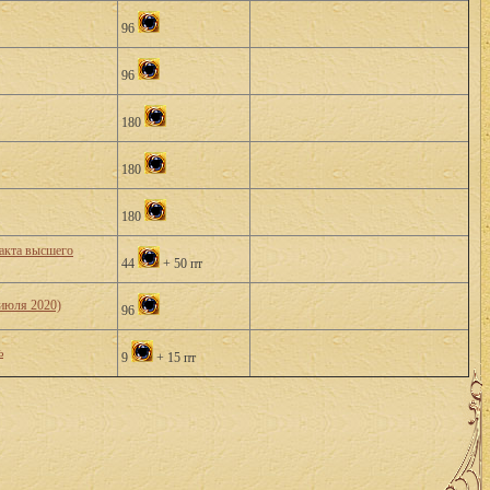
96
96
180
180
180
акта высшего
44
+ 50 пт
 июля 2020)
96
ь
9
+ 15 пт