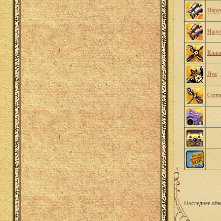
Нару
Нару
Клин
Лук
Скип
Последнее обн