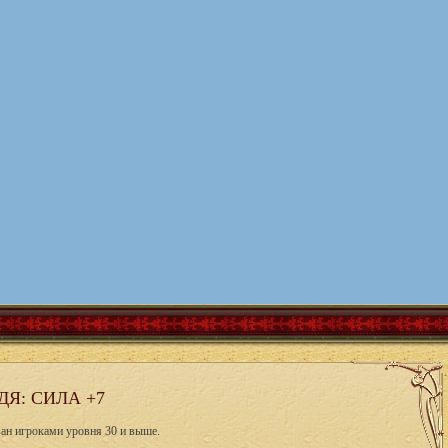
Я: СИЛА +7
ван игроками уровня 30 и выше.