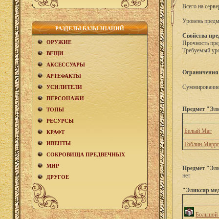
Всего на серве
Уровень предм
РАЗДЕЛЫ БАЗЫ ЗНАНИЙ
Свойства пре
ОРУЖИЕ
Прочность пре
Требуемый уро
ВЕЩИ
АКCЕСCУАРЫ
Ограничения
АРТЕФАКТЫ
Суммирование 
УСИЛИТЕЛИ
ПЕРСОНАЖИ
Предмет "Эли
ТОПЫ
РЕСУРСЫ
Белый Маг
КРАФТ
ИВЕНТЫ
Гоблин Марр
СОКРОВИЩА ПРЕДВЕЧНЫХ
МИР
Предмет "Эли
нет
ДРУГОЕ
"Эликсир мед
Большой 