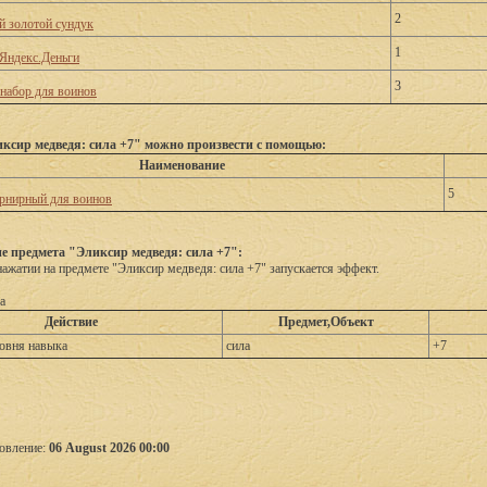
2
 золотой сундук
1
Яндекс.Деньги
3
набор для воинов
ксир медведя: сила +7" можно произвести с помощью:
Наименование
5
рнирный для воинов
е предмета "Эликсир медведя: сила +7":
ажатии на предмете "Эликсир медведя: сила +7" запускается эффект.
а
Действие
Предмет,Объект
овня навыка
сила
+7
овление:
06 August 2026 00:00