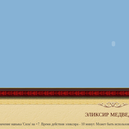
ЭЛИКСИР МЕДВЕД
начение навыка 'Сила' на +7. Время действия эликсира - 10 минут. Может быть использо