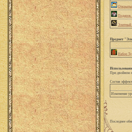
Открытый
Подарок 
Элитный 
Предмет "Эли
Набор Ту
Использовани
При двойном н
Состав эффект
Изменение ур
Последнее обн