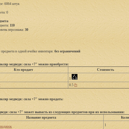
ре: 6064 штук
ета: 0
дмета
дмета:
110
вень персонажа:
30
предмета в одной ячейке инвентаря:
без ограничений
ксир медведя: сила +7" можно приобрести:
Кто продает
Стоимость
1
г
0.5
Pt
ксир медведя: сила +7" можно продать:
ведя: сила +7" может выпасть из следующих предметов при их использовании:
Название предмета
Коли
1
подарок