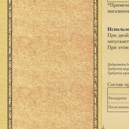
*Примеча
магазино
Использо
При двой
запускае
При этом
Добавляется б
Требуется подо
Требуется уро
Состав п
Расходуется
После исполь