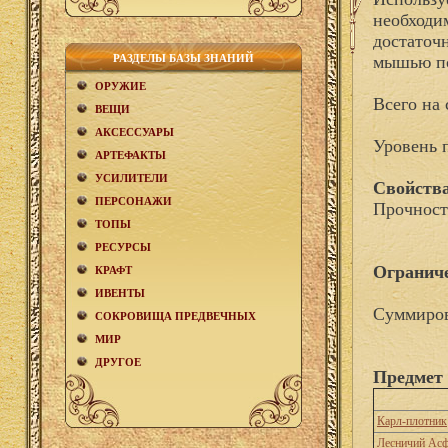
необходим
достаточ
РАЗДЕЛЫ БАЗЫ ЗНАНИЙ
мышью по
ОРУЖИЕ
Всего на 
ВЕЩИ
АКCЕСCУАРЫ
Уровень 
АРТЕФАКТЫ
УСИЛИТЕЛИ
Свойства
ПЕРСОНАЖИ
Прочност
ТОПЫ
РЕСУРСЫ
Огранич
КРАФТ
ИВЕНТЫ
Суммиров
СОКРОВИЩА ПРЕДВЕЧНЫХ
МИР
ДРУГОЕ
Предмет 
Карл-плотник
Лесничий Ас