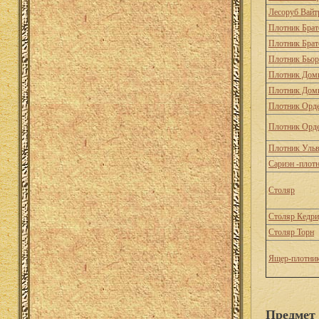
Лесоруб Вайт
Плотник Брат
Плотник Брат
Плотник Бьо
Плотник Дом
Плотник Дом
Плотник Орд
Плотник Орд
Плотник Уль
Сариэн -плот
Столяр
Столяр Кедри
Столяр Торн
Ящер-плотни
Предмет 