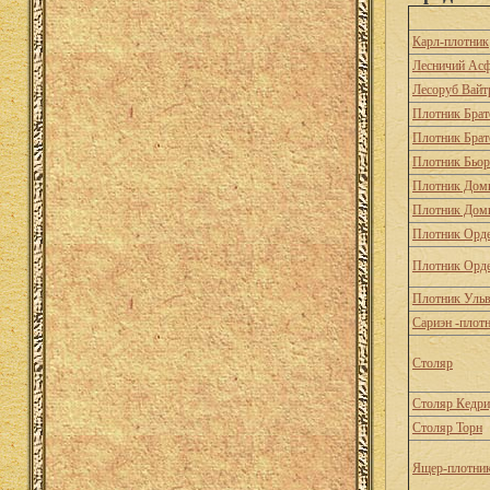
Карл-плотник
Лесничий Ас
Лесоруб Вайт
Плотник Брат
Плотник Брат
Плотник Бьо
Плотник Дом
Плотник Дом
Плотник Орд
Плотник Орд
Плотник Уль
Сариэн -плот
Столяр
Столяр Кедри
Столяр Торн
Ящер-плотни