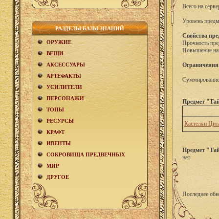
Всего на серве
Уровень предм
РАЗДЕЛЫ БАЗЫ ЗНАНИЙ
Свойства пре
ОРУЖИЕ
Прочность пре
Повышение на
ВЕЩИ
АКCЕСCУАРЫ
Ограничения
АРТЕФАКТЫ
Суммирование 
УСИЛИТЕЛИ
ПЕРСОНАЖИ
Предмет "Та
ТОПЫ
РЕСУРСЫ
Кастелян Цит
КРАФТ
ИВЕНТЫ
Предмет "Та
СОКРОВИЩА ПРЕДВЕЧНЫХ
нет
МИР
ДРУГОЕ
Последнее обн