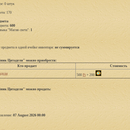
ре: 0 штук
ета: 170
дмета
дмета:
600
выка "Магия света":
1
предмета в одной ячейке инвентаря:
не суммируется
йник Цитадели" можно приобрести:
Кто продает
Стоимость
адели
500
Pt
+ 200
йник Цитадели" можно продать:
овление:
07 August 2026 00:00