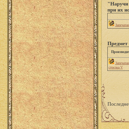
"Наручи 
при их и
Запечата
Предмет 
Производи
Запечата
стрелка V
Последне