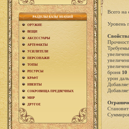
Всего на 
РАЗДЕЛЫ БАЗЫ ЗНАНИЙ
Уровень 
ОРУЖИЕ
ВЕЩИ
Свойства
АКCЕСCУАРЫ
Прочност
АРТЕФАКТЫ
Требуемы
УСИЛИТЕЛИ
увеличен
ПЕРСОНАЖИ
увеличен
ТОПЫ
увеличен
РЕСУРСЫ
броня
10
урон дал
КРАФТ
Добавля
ИВЕНТЫ
Добавляе
СОКРОВИЩА ПРЕДВЕЧНЫХ
МИР
Огранич
ДРУГОЕ
Становит
Суммиров