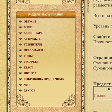
разместит
РАЗДЕЛЫ БАЗЫ ЗНАНИЙ
Всего на 
ОРУЖИЕ
Уровень 
ВЕЩИ
АКCЕСCУАРЫ
Свойства
АРТЕФАКТЫ
Прочност
УСИЛИТЕЛИ
ПЕРСОНАЖИ
ТОПЫ
Огранич
РЕСУРСЫ
Становит
Суммиров
КРАФТ
ИВЕНТЫ
СОКРОВИЩА ПРЕДВЕЧНЫХ
Предмет 
МИР
Кт
ДРУГОЕ
Посланец