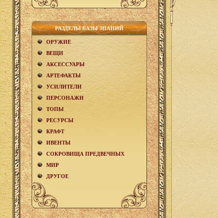
РАЗДЕЛЫ БАЗЫ ЗНАНИЙ
ОРУЖИЕ
ВЕЩИ
АКCЕСCУАРЫ
АРТЕФАКТЫ
УСИЛИТЕЛИ
ПЕРСОНАЖИ
ТОПЫ
РЕСУРСЫ
КРАФТ
ИВЕНТЫ
СОКРОВИЩА ПРЕДВЕЧНЫХ
МИР
ДРУГОЕ