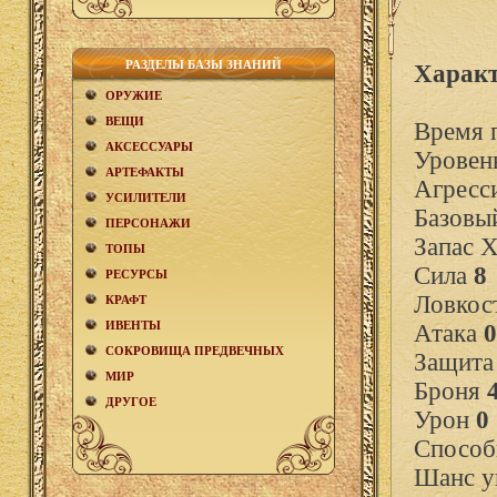
РАЗДЕЛЫ БАЗЫ ЗНАНИЙ
Характ
ОРУЖИЕ
ВЕЩИ
Время 
АКCЕСCУАРЫ
Уровен
АРТЕФАКТЫ
Агресс
УСИЛИТЕЛИ
Базовы
ПЕРСОНАЖИ
Запас 
ТОПЫ
Сила
8
РЕСУРСЫ
Ловкос
КРАФТ
ИВЕНТЫ
Атака
0
СОКРОВИЩА ПРЕДВЕЧНЫХ
Защит
МИР
Броня
ДРУГОЕ
Урон
0
Способ
Шанс у