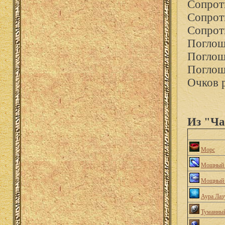
Сопрот
Сопрот
Сопрот
Поглощ
Поглощ
Поглощ
Очков 
Из "Ча
Морс
Мощный 
Мощный 
Аура Лаз
Туманный