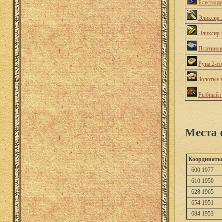
Блестящи
Эликсир 
Эликсир 
Платино
Руна 2-г
Золотые 
Рыбный 
Места 
Координаты
600 1977
610 1950
628 1965
654 1951
684 1953