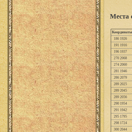
Места 
Координаты
186 1926
191 1916
196 1937
270 2068
274 2060
281 1946
286 2079
289 2025
289 2045
289 2056
290 1954
291 1942
295 1795
298 1724
300 2044