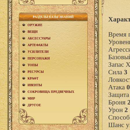
РАЗДЕЛЫ БАЗЫ ЗНАНИЙ
Характ
ОРУЖИЕ
ВЕЩИ
Время 
АКCЕСCУАРЫ
Уровен
АРТЕФАКТЫ
Агресс
УСИЛИТЕЛИ
Базовы
ПЕРСОНАЖИ
Запас 
ТОПЫ
Сила
3
РЕСУРСЫ
Ловкос
КРАФТ
ИВЕНТЫ
Атака
0
СОКРОВИЩА ПРЕДВЕЧНЫХ
Защит
МИР
Броня
ДРУГОЕ
Урон
2
Способ
Шанс у