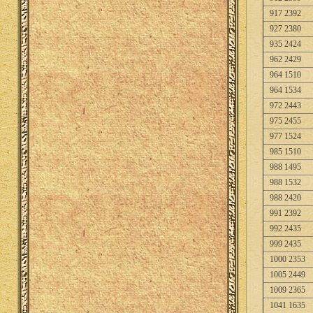
917 2392
927 2380
935 2424
962 2429
964 1510
964 1534
972 2443
975 2455
977 1524
985 1510
988 1495
988 1532
988 2420
991 2392
992 2435
999 2435
1000 2353
1005 2449
1009 2365
1041 1635