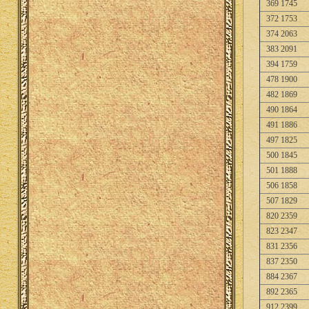
369 1745
372 1753
374 2063
383 2091
394 1759
478 1900
482 1869
490 1864
491 1886
497 1825
500 1845
501 1888
506 1858
507 1829
820 2359
823 2347
831 2356
837 2350
884 2367
892 2365
912 2399