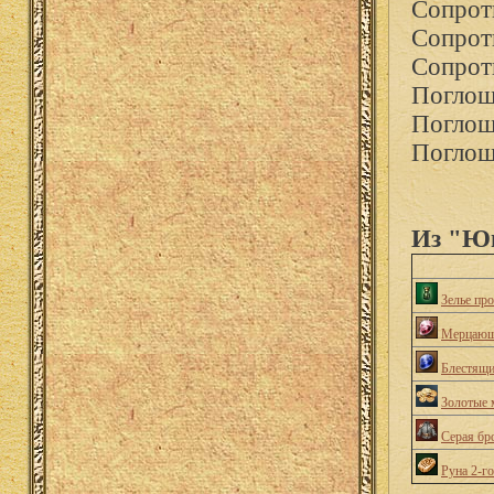
Сопрот
Сопрот
Сопрот
Поглощ
Поглощ
Поглощ
Из "Юн
Зелье пр
Мерцающ
Блестящи
Золотые 
Серая бр
Руна 2-г