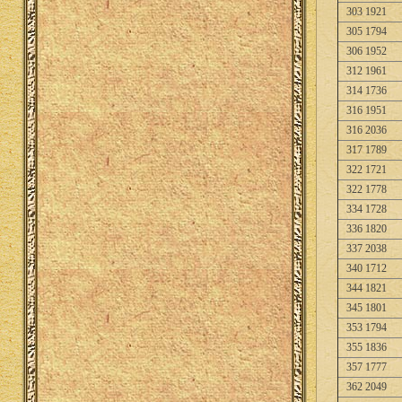
303 1921
305 1794
306 1952
312 1961
314 1736
316 1951
316 2036
317 1789
322 1721
322 1778
334 1728
336 1820
337 2038
340 1712
344 1821
345 1801
353 1794
355 1836
357 1777
362 2049