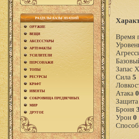
РАЗДЕЛЫ БАЗЫ ЗНАНИЙ
Характ
ОРУЖИЕ
ВЕЩИ
Время 
АКCЕСCУАРЫ
Уровен
АРТЕФАКТЫ
Агресс
УСИЛИТЕЛИ
Базовы
ПЕРСОНАЖИ
Запас 
ТОПЫ
Сила
5
РЕСУРСЫ
Ловкос
КРАФТ
ИВЕНТЫ
Атака
0
СОКРОВИЩА ПРЕДВЕЧНЫХ
Защит
МИР
Броня
ДРУГОЕ
Урон
0
Способ