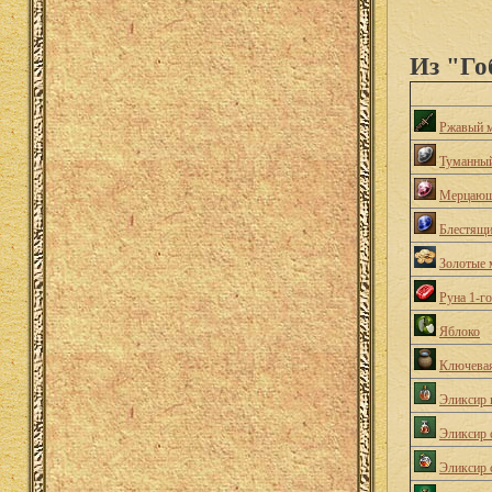
Из "Го
Ржавый 
Туманный
Мерцающ
Блестящи
Золотые 
Руна 1-г
Яблоко
Ключевая
Эликсир 
Эликсир 
Эликсир 