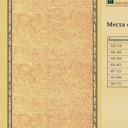
Зелье пр
Места 
Координаты
339 378
340 360
349 364
444 461
487 523
562 604
566 733