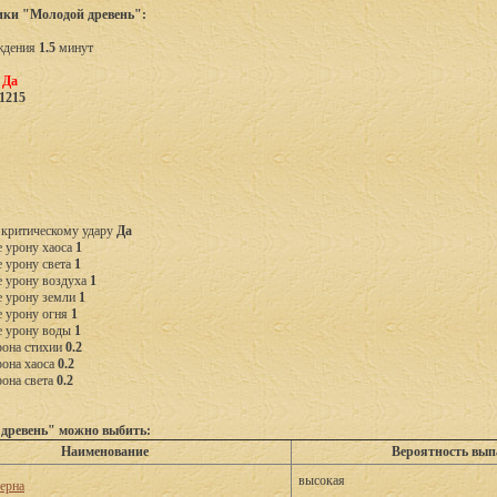
ики "Молодой древень":
ждения
1.5
минут
ь
Да
1215
 критическому удару
Да
 урону хаоса
1
 урону света
1
е урону воздуха
1
е урону земли
1
е урону огня
1
е урону воды
1
рона стихии
0.2
рона хаоса
0.2
она света
0.2
древень" можно выбить:
Наименование
Вероятность вып
высокая
ерна