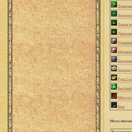
Прицельн
Зелье пр
Тонкая в
Древесны
Туманный
Мерцающ
Блестящи
Золотые 
Руна 2-г
Быстрый 
Мясо со 
Квас
Места обитан