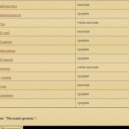
высокая
ый выстрел
средняя
оницательности
очень высокая
етка
высокая
й гриб
средняя
 камень
средняя
ий камень
средняя
й камень
очень высокая
монеты
средняя
о уровня
высокая
удар
средняя
специями
средняя
ия "Молодой древень":