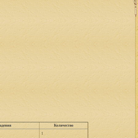
адения
Количество
1