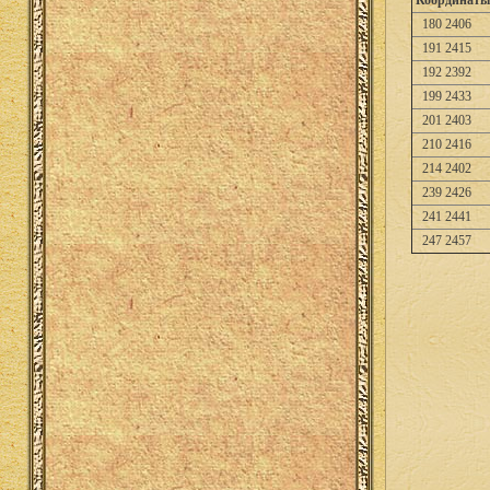
Координаты
180 2406
191 2415
192 2392
199 2433
201 2403
210 2416
214 2402
239 2426
241 2441
247 2457