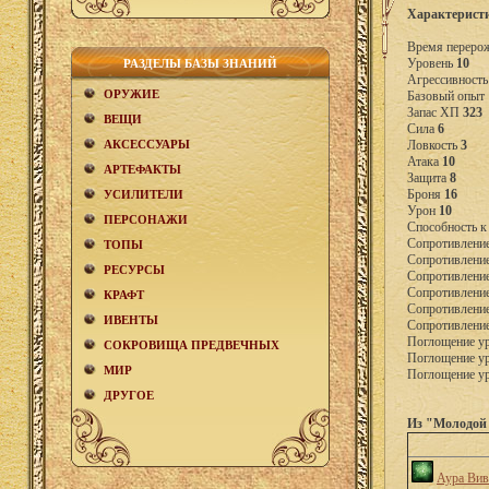
Характерист
Время переро
Уровень
10
РАЗДЕЛЫ БАЗЫ ЗНАНИЙ
Агрессивност
ОРУЖИЕ
Базовый опыт
Запас ХП
323
ВЕЩИ
Сила
6
АКCЕСCУАРЫ
Ловкость
3
Атака
10
АРТЕФАКТЫ
Защита
8
Броня
16
УСИЛИТЕЛИ
Урон
10
ПЕРСОНАЖИ
Способность к
Сопротивление
ТОПЫ
Сопротивление
РЕСУРСЫ
Сопротивлени
Сопротивлени
КРАФТ
Сопротивлени
ИВЕНТЫ
Сопротивлени
Поглощение у
СОКРОВИЩА ПРЕДВЕЧНЫХ
Поглощение у
МИР
Поглощение ур
ДРУГОЕ
Из "Молодой 
Аура Вив