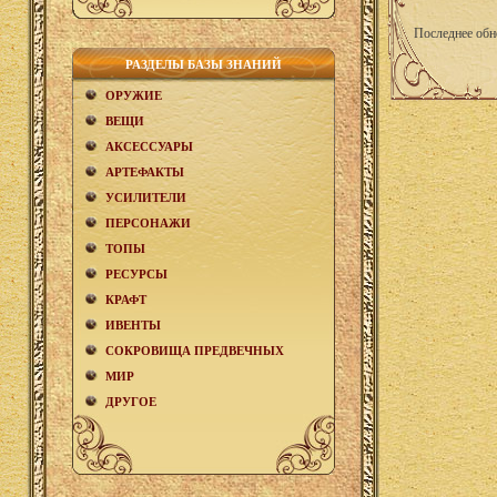
Последнее обн
РАЗДЕЛЫ БАЗЫ ЗНАНИЙ
ОРУЖИЕ
ВЕЩИ
АКCЕСCУАРЫ
АРТЕФАКТЫ
УСИЛИТЕЛИ
ПЕРСОНАЖИ
ТОПЫ
РЕСУРСЫ
КРАФТ
ИВЕНТЫ
СОКРОВИЩА ПРЕДВЕЧНЫХ
МИР
ДРУГОЕ