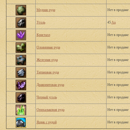
Медная руда
Нет в продаже
Уголь
45
Au
Кристалл
Нет в продаже
Оловянная руда
Нет в продаже
Железная руда
Нет в продаже
Титановая руда
Нет в продаже
Драконитовая руда
Нет в продаже
Черный уголь
Нет в продаже
Орихальковая руда
Нет в продаже
Ящик с рудой
Нет в продаже