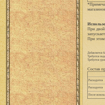
*Примеча
магазино
Использо
При двой
запускае
При этом
Добавляется б
Требуется подо
Требуется уро
Состав п
Расходуется
Расходуется
После исполь