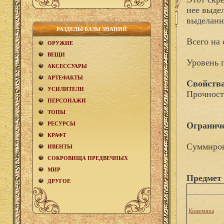
нее выде
выделанн
РАЗДЕЛЫ БАЗЫ ЗНАНИЙ
Всего на 
ОРУЖИЕ
ВЕЩИ
Уровень 
АКCЕСCУАРЫ
АРТЕФАКТЫ
Свойства
УСИЛИТЕЛИ
Прочност
ПЕРСОНАЖИ
ТОПЫ
РЕСУРСЫ
Огранич
КРАФТ
Суммиров
ИВЕНТЫ
СОКРОВИЩА ПРЕДВЕЧНЫХ
МИР
Предмет 
ДРУГОЕ
Кожемяка