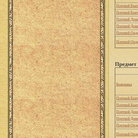
Портной Брат
Портной Брат
Портной Дом
Портной Дом
Портной Орд
Портной Орд
Предмет 
Кожемяка
Портной Брат
Портной Брат
Портной Дом
Портной Дом
Портной Орд
Портной Орд