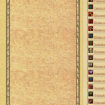
Рубаха и
Сапоги с
Шерстяно
Штаны з
Штаны из
Штаны с
Эльфийск
Янтарная
Янтарный
Мягкая к
Алмазны
Броня ст
Древний 
Дубовый
Зубастый