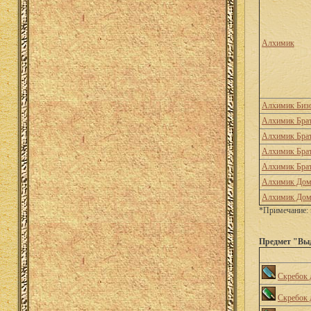
Алхимик
Алхимик Биз
Алхимик Брат
Алхимик Брат
Алхимик Брат
Алхимик Брат
Алхимик Дом
Алхимик Дом
*Примечание: 
Предмет "Вы
Скребок 
Скребок 