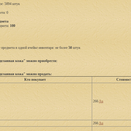
ре: 5894 штук
ета: 0
дмета
дмета:
100
предмета в одной ячейке инвентаря: не более
50
штук
деланная кожа" можно приобрести:
деланная кожа" можно продать:
Кто покупает
Стоимос
266
Au
266
Au