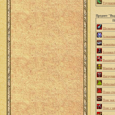
Улучшенн
Предмет "Выд
П
Шелковые
Алмазная
Алмазны
Ботинки 
Вышитый
Мантия м
Нагрудни
Небесны
Плащ стр
Пояс маг
Пояс с ш