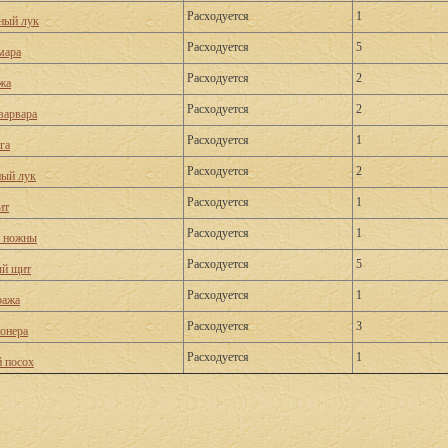
Расходуется
1
ный лук
Расходуется
5
мара
Расходуется
2
жа
Расходуется
2
варвара
Расходуется
1
га
Расходуется
2
ый лук
Расходуется
1
ит
Расходуется
1
е ножны
Расходуется
5
ый щит
Расходуется
1
ража
Расходуется
3
онера
Расходуется
1
 посох