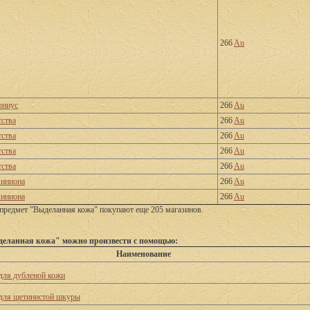
266
Au
ониус
266
Au
ства
266
Au
ства
266
Au
ства
266
Au
ства
266
Au
иниона
266
Au
иниона
266
Au
предмет "Выделанная кожа" покупают еще 205 магазинов.
деланная кожа" можно произвести с помощью:
Наименование
для дубленой кожи
для щетинистой шкуры