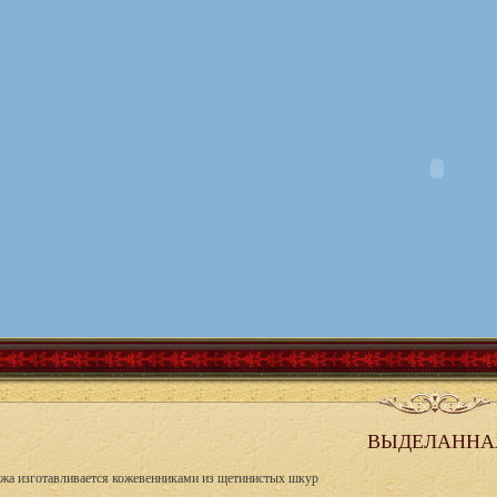
ВЫДЕЛАННА
жа изготавливается кожевенниками из щетинистых шкур