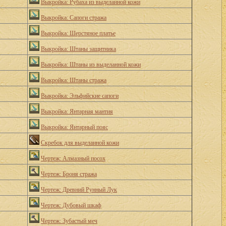
Выкройка: Рубаха из выделанной кожи
Выкройка: Сапоги стража
Выкройка: Шерстяное платье
Выкройка: Штаны защитника
Выкройка: Штаны из выделанной кожи
Выкройка: Штаны стража
Выкройка: Эльфийские сапоги
Выкройка: Янтарная мантия
Выкройка: Янтарный пояс
Скребок для выделанной кожи
Чертеж: Алмазный посох
Чертеж: Броня стража
Чертеж: Древний Рунный Лук
Чертеж: Дубовый шкаф
Чертеж: Зубастый меч