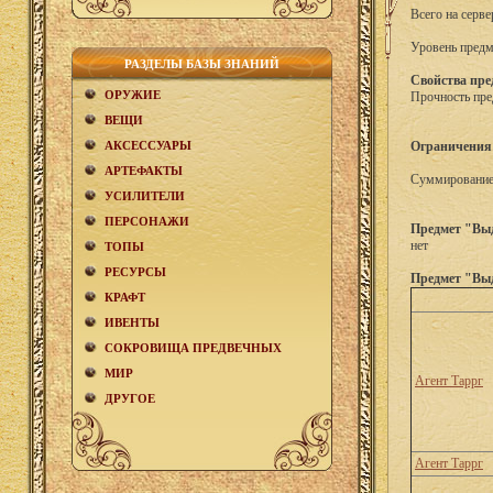
Всего на серве
Уровень предм
РАЗДЕЛЫ БАЗЫ ЗНАНИЙ
Свойства пре
ОРУЖИЕ
Прочность пре
ВЕЩИ
АКCЕСCУАРЫ
Ограничения
АРТЕФАКТЫ
Суммирование 
УСИЛИТЕЛИ
ПЕРСОНАЖИ
Предмет "Вы
нет
ТОПЫ
РЕСУРСЫ
Предмет "Вы
КРАФТ
ИВЕНТЫ
СОКРОВИЩА ПРЕДВЕЧНЫХ
МИР
Агент Таррг
ДРУГОЕ
Агент Таррг