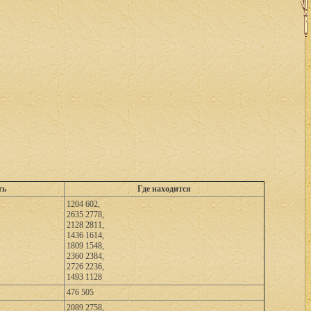
ть
Где находится
1204 602,
2635 2778,
2128 2811,
1436 1614,
1809 1548,
2360 2384,
2726 2236,
1493 1128
476 505
2089 2758,