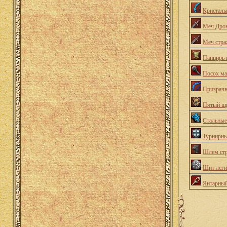
Кристаль
Меч Дро
Меч стра
Панцирь 
Посох ма
Призрачн
Пятый щ
Стальны
Турнирн
Шлем ст
Щит леги
Янтарный