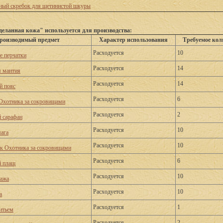
ый скребок для щетинистой шкуры
еланная кожа" используется для производства:
роизводимый предмет
Характер использования
Требуемое кол
Расходуется
10
 перчатки
Расходуется
14
 мантия
Расходуется
14
й пояс
Расходуется
6
Охотника за сокровищами
Расходуется
2
 сарафан
Расходуется
10
ага
Расходуется
10
к Охотника за сокровищами
Расходуется
6
й плащ
Расходуется
10
ажа
Расходуется
10
а
Расходуется
1
итьем
Расходуется
2