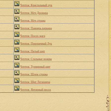
Чертеж: Кристальный лук
Чертеж: Меч Дромара
Чертеж: Меч стража
Чертеж: Панцирь варвара
Чертеж: Посох мага
Чертеж: Призрачный Лук
Чертеж: Пятый щит
Чертеж: Стальные ножны
Чертеж: Турнирный щит
Чертеж: Шлем стража
Чертеж: Щит Легионера
Чертеж: Янтарный посох