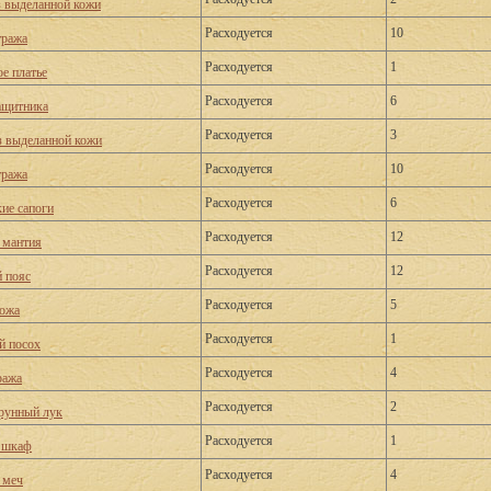
з выделанной кожи
Расходуется
10
тража
Расходуется
1
е платье
Расходуется
6
ащитника
Расходуется
3
 выделанной кожи
Расходуется
10
тража
Расходуется
6
ие сапоги
Расходуется
12
 мантия
Расходуется
12
 пояс
Расходуется
5
ожа
Расходуется
1
й посох
Расходуется
4
ража
Расходуется
2
рунный лук
Расходуется
1
 шкаф
Расходуется
4
 меч