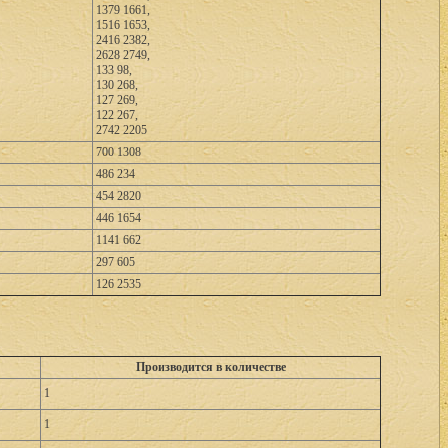
1379 1661,
1516 1653,
2416 2382,
2628 2749,
133 98,
130 268,
127 269,
122 267,
2742 2205
700 1308
486 234
454 2820
446 1654
1141 662
297 605
126 2535
Производится в количестве
1
1