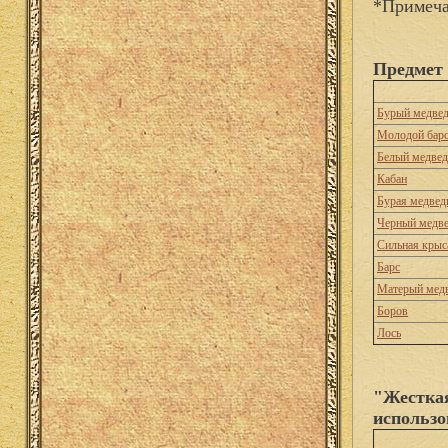
*Примеча
Предмет 
Бурый медве
Молодой бар
Белый медвед
Кабан
Бурая медвед
Черный медв
Сильная крыс
Барс
Матерый мед
Боров
Лось
"Жесткая
использо