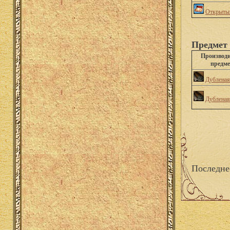
Открытый
Предмет 
Производ
предме
Дубленая
Дубленая
Последне