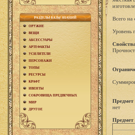
изготовл
РАЗДЕЛЫ БАЗЫ ЗНАНИЙ
Всего на 
ОРУЖИЕ
Уровень 
ВЕЩИ
АКCЕСCУАРЫ
Свойства
АРТЕФАКТЫ
Прочност
УСИЛИТЕЛИ
ПЕРСОНАЖИ
ТОПЫ
Огранич
РЕСУРСЫ
Суммиров
КРАФТ
ИВЕНТЫ
СОКРОВИЩА ПРЕДВЕЧНЫХ
Предмет
МИР
нет
ДРУГОЕ
Предмет