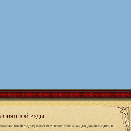
ОЛОВЯННОЙ РУДЫ
шой оловянный рудник) может быть использована, как для добычи медной и