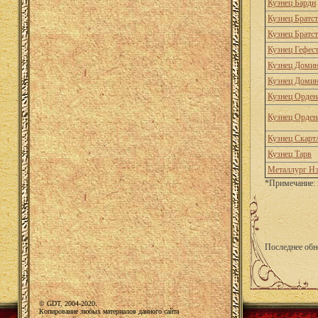
Кузнец Барди
Кузнец Братс
Кузнец Братс
Кузнец Гефес
Кузнец Доми
Кузнец Доми
Кузнец Орден
Кузнец Орден
Кузнец Скарт
Кузнец Тарв
Металлург Нэ
*Примечание: 
Последнее обн
© GDT, 2004-2020.
Копирование любых материалов данного сайта