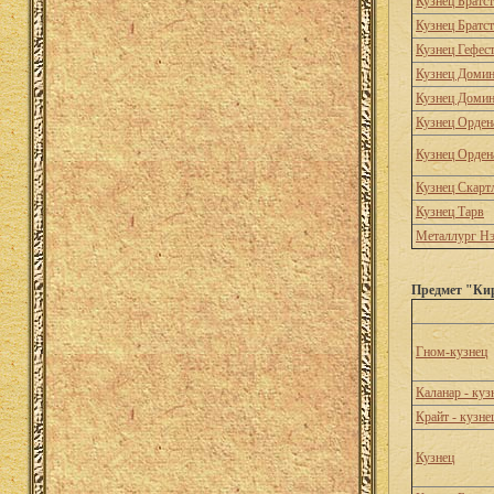
Кузнец Братс
Кузнец Братс
Кузнец Гефес
Кузнец Доми
Кузнец Доми
Кузнец Орден
Кузнец Орден
Кузнец Скарт
Кузнец Тарв
Металлург Нэ
Предмет "Кир
Гном-кузнец
Каланар - куз
Крайт - кузне
Кузнец