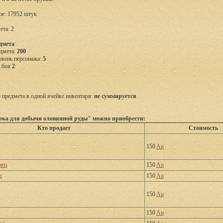
ре: 17952 штук
ета: 2
дмета
дмета:
200
вень персонажа:
5
о боя
2
предмета в одной ячейке инвентаря:
не суммируется
ка для добычи оловянной руды" можно приобрести:
Кто продает
Стоимость
150
Au
нец
150
Au
ц
150
Au
150
Au
150
Au