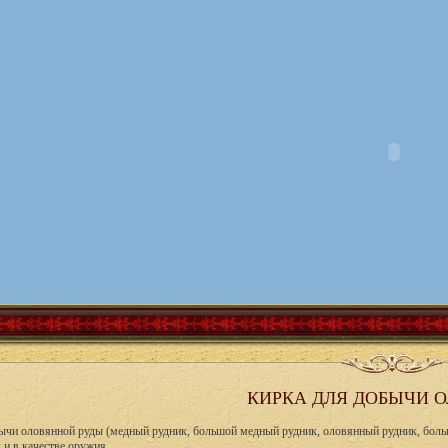
КИРКА ДЛЯ ДОБЫЧИ 
ычи оловянной руды (медный рудник, большой медный рудник, оловянный рудник, боль
 и в качестве оружия.