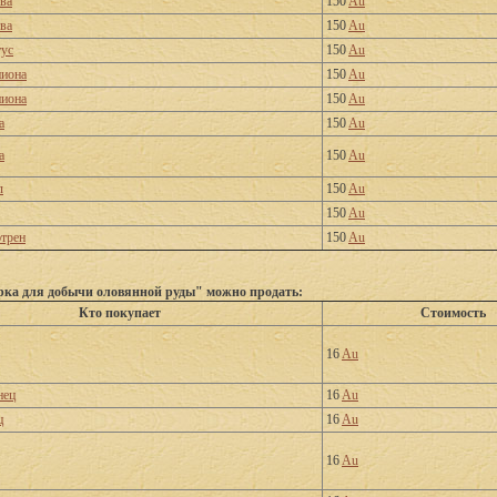
тва
150
Au
тва
150
Au
тус
150
Au
ниона
150
Au
ниона
150
Au
а
150
Au
а
150
Au
л
150
Au
150
Au
трен
150
Au
ка для добычи оловянной руды" можно продать:
Кто покупает
Стоимость
16
Au
нец
16
Au
ц
16
Au
16
Au