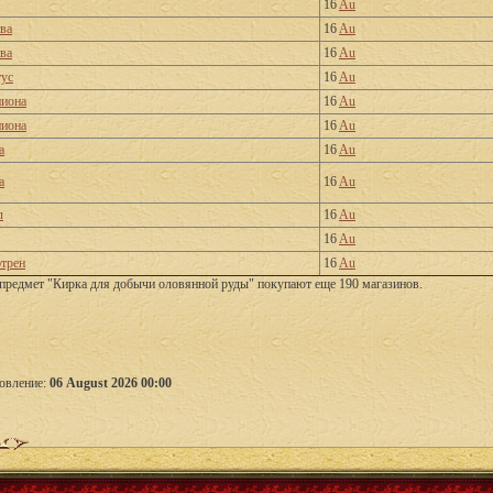
16
Au
тва
16
Au
тва
16
Au
тус
16
Au
ниона
16
Au
ниона
16
Au
а
16
Au
а
16
Au
л
16
Au
16
Au
трен
16
Au
предмет "Кирка для добычи оловянной руды" покупают еще 190 магазинов.
овление:
06 August 2026 00:00