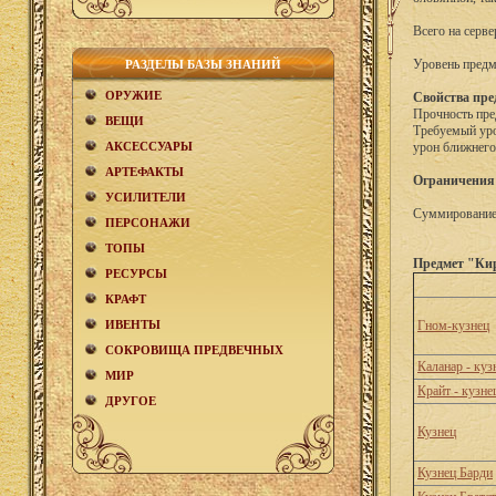
Всего на серве
Уровень предм
РАЗДЕЛЫ БАЗЫ ЗНАНИЙ
ОРУЖИЕ
Свойства пре
Прочность пре
ВЕЩИ
Требуемый уро
АКCЕСCУАРЫ
урон ближнег
АРТЕФАКТЫ
Ограничения
УСИЛИТЕЛИ
Суммирование 
ПЕРСОНАЖИ
ТОПЫ
Предмет "Кир
РЕСУРСЫ
КРАФТ
ИВЕНТЫ
Гном-кузнец
СОКРОВИЩА ПРЕДВЕЧНЫХ
Каланар - куз
МИР
Крайт - кузне
ДРУГОЕ
Кузнец
Кузнец Барди