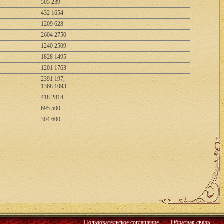
505 239
432 1654
1209 628
2604 2750
1240 2509
1828 1495
1201 1763
2391 197,
1368 1093
418 2814
695 500
304 600
Пользовательское соглашение
|
Обратная связь