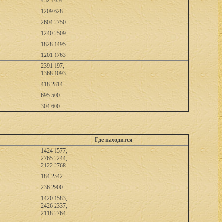
432 1654
1209 628
2604 2750
1240 2509
1828 1495
1201 1763
2391 197,
1368 1093
418 2814
695 500
304 600
Где находится
1424 1577,
2765 2244,
2122 2768
184 2542
236 2900
1420 1583,
2426 2337,
2118 2764