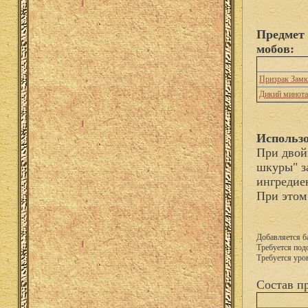
Предмет
мобов:
Призрак Замк
Дикий минот
Использо
При двой
шкуры" з
ингредие
При этом
Добавляется б
Требуется подо
Требуется уро
Состав п