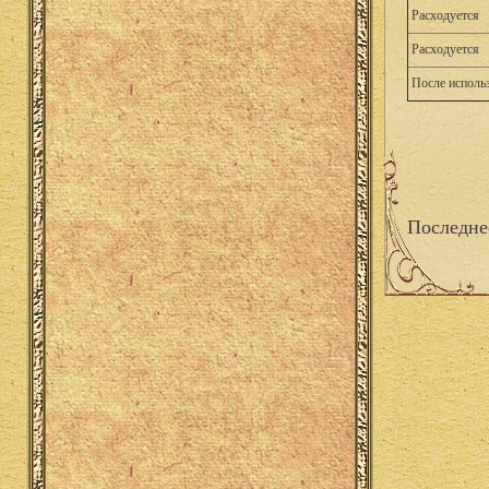
Расходуется
Расходуется
После исполь
Последне