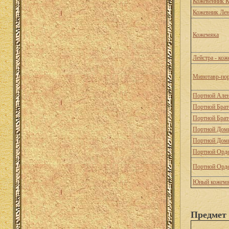
Кожевенник К
Кожевник Ле
Кожемяка
Лейстра - кож
Минотавр-по
Портной Але
Портной Брат
Портной Брат
Портной Дом
Портной Дом
Портной Орд
Портной Орд
Юный кожемя
Предмет 