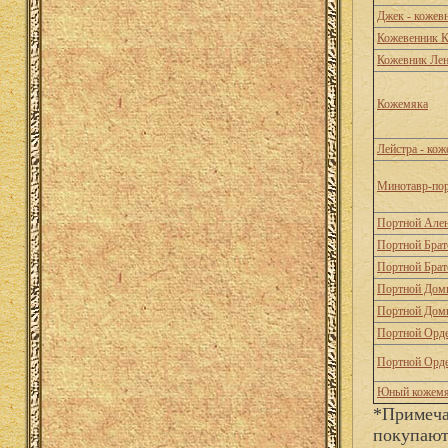
Джек - кожев
Кожевенник К
Кожевник Ле
Кожемяка
Лейстра - кож
Минотавр-по
Портной Але
Портной Брат
Портной Брат
Портной Дом
Портной Дом
Портной Орд
Портной Орд
Юный кожемя
*Примеча
покупают