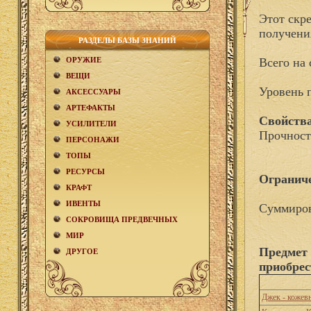
Этот скр
получени
РАЗДЕЛЫ БАЗЫ ЗНАНИЙ
ОРУЖИЕ
Всего на 
ВЕЩИ
Уровень 
АКCЕСCУАРЫ
АРТЕФАКТЫ
Свойства
УСИЛИТЕЛИ
Прочност
ПЕРСОНАЖИ
ТОПЫ
РЕСУРСЫ
Огранич
КРАФТ
ИВЕНТЫ
Суммиров
СОКРОВИЩА ПРЕДВЕЧНЫХ
МИР
Предмет
ДРУГОЕ
приобрес
Джек - кожев