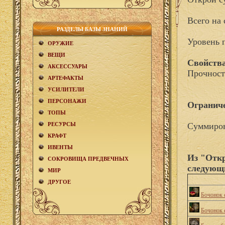
Всего на 
РАЗДЕЛЫ БАЗЫ ЗНАНИЙ
Уровень 
ОРУЖИЕ
ВЕЩИ
Свойства
АКCЕСCУАРЫ
Прочност
АРТЕФАКТЫ
УСИЛИТЕЛИ
ПЕРСОНАЖИ
Огранич
ТОПЫ
РЕСУРСЫ
Суммиров
КРАФТ
ИВЕНТЫ
Из "Отк
СОКРОВИЩА ПРЕДВЕЧНЫХ
следующ
МИР
ДРУГОЕ
Бочонок 
Бочонок 