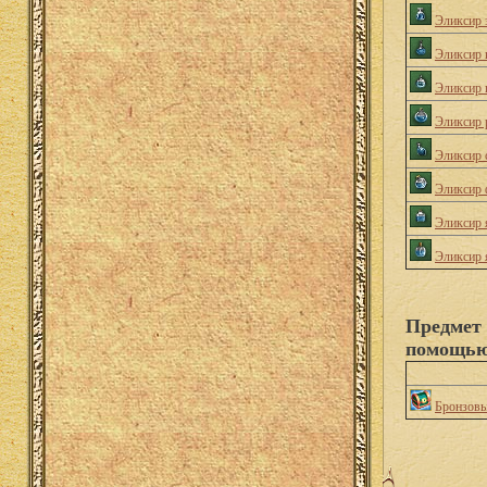
Эликсир 
Эликсир 
Эликсир п
Эликсир 
Эликсир 
Эликсир 
Эликсир я
Эликсир 
Предмет 
помощью
Бронзовы