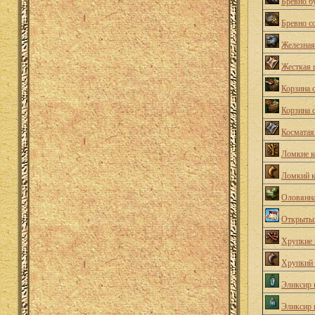
Бревно б
Бревно с
Железная
Жесткая 
Корзина с
Корзина 
Косматая
Ломкие к
Ломкий к
Оловянна
Открытый
Хрупкие 
Хрупкий 
Эликсир 
Эликсир 