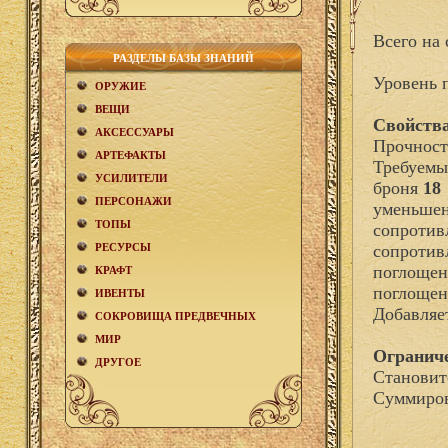
Всего на 
РАЗДЕЛЫ БАЗЫ ЗНАНИЙ
Уровень 
ОРУЖИЕ
ВЕЩИ
Свойства
АКCЕСCУАРЫ
Прочност
АРТЕФАКТЫ
Требуемы
УСИЛИТЕЛИ
броня
18
ПЕРСОНАЖИ
уменьшен
ТОПЫ
сопротив
РЕСУРСЫ
сопротив
поглощен
КРАФТ
поглощен
ИВЕНТЫ
Добавля
СОКРОВИЩА ПРЕДВЕЧНЫХ
МИР
Огранич
ДРУГОЕ
Становит
Суммиров