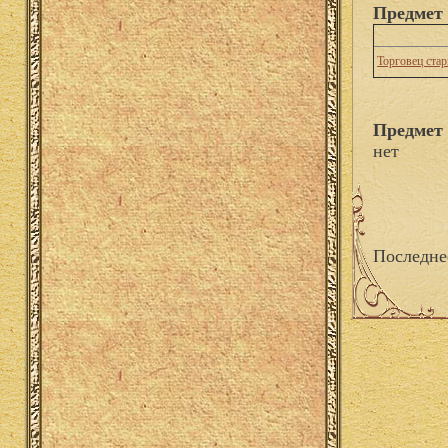
Предмет 
Торговец ста
Предмет 
нет
Последне