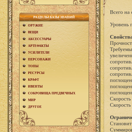
Всего на 
РАЗДЕЛЫ БАЗЫ ЗНАНИЙ
Уровень 
ОРУЖИЕ
ВЕЩИ
Свойства
АКCЕСCУАРЫ
Прочност
АРТЕФАКТЫ
Требуемы
УСИЛИТЕЛИ
увеличен
ПЕРСОНАЖИ
сопротив
ТОПЫ
сопротив
РЕСУРСЫ
сопротив
поглощен
КРАФТ
поглощен
ИВЕНТЫ
поглощен
СОКРОВИЩА ПРЕДВЕЧНЫХ
Скорость
МИР
Скорость
ДРУГОЕ
Огранич
Становит
Суммиров