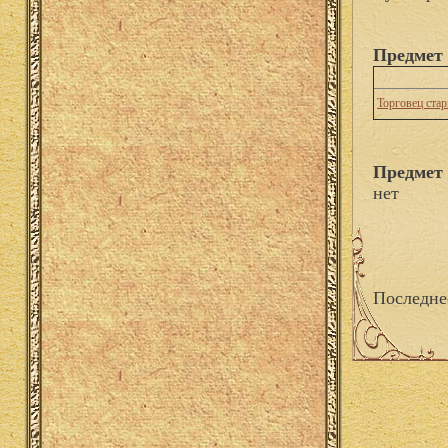
Предмет 
Торговец ста
Предмет 
нет
Последне