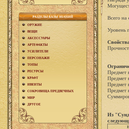
Могущест
РАЗДЕЛЫ БАЗЫ ЗНАНИЙ
Всего на 
ОРУЖИЕ
Уровень 
ВЕЩИ
АКCЕСCУАРЫ
Свойства
АРТЕФАКТЫ
Прочност
УСИЛИТЕЛИ
ПЕРСОНАЖИ
ТОПЫ
Огранич
РЕСУРСЫ
Предмет 
Предмет 
КРАФТ
Предмет 
ИВЕНТЫ
Предмет 
СОКРОВИЩА ПРЕДВЕЧНЫХ
Суммиров
МИР
ДРУГОЕ
Из "Сунд
следующ
Н