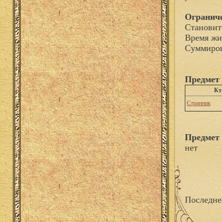
Огранич
Становит
Время жи
Суммиров
Предмет 
Кт
Странник
Предмет 
нет
Последне