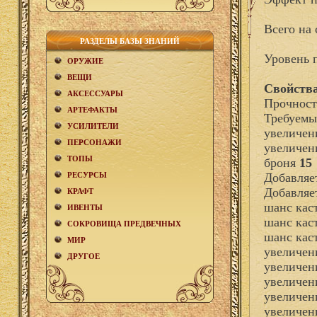
Всего на 
РАЗДЕЛЫ БАЗЫ ЗНАНИЙ
Уровень 
ОРУЖИЕ
ВЕЩИ
Свойства
АКCЕСCУАРЫ
Прочност
АРТЕФАКТЫ
Требуемы
УСИЛИТЕЛИ
увеличен
ПЕРСОНАЖИ
увеличен
ТОПЫ
броня
15
РЕСУРСЫ
Добавля
Добавляе
КРАФТ
шанс кас
ИВЕНТЫ
шанс кас
СОКРОВИЩА ПРЕДВЕЧНЫХ
шанс кас
МИР
увеличен
ДРУГОЕ
увеличен
увеличен
увеличен
увеличен