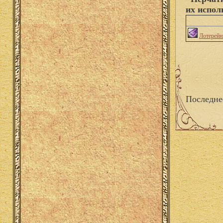
их испол
Лотерейн
Последне