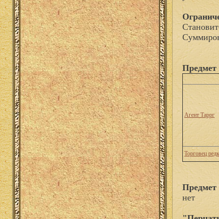
Огранич
Становит
Суммиров
Предмет 
Агент Таррг
Торговец ред
Предмет
нет
"Перчатк