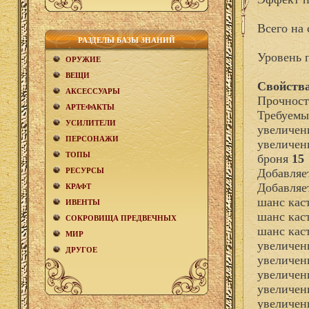
Всего на 
РАЗДЕЛЫ БАЗЫ ЗНАНИЙ
Уровень 
ОРУЖИЕ
ВЕЩИ
Свойства
АКCЕСCУАРЫ
Прочност
АРТЕФАКТЫ
Требуемы
УСИЛИТЕЛИ
увеличен
ПЕРСОНАЖИ
увеличен
ТОПЫ
броня
15
РЕСУРСЫ
Добавля
Добавляе
КРАФТ
шанс кас
ИВЕНТЫ
шанс кас
СОКРОВИЩА ПРЕДВЕЧНЫХ
шанс кас
МИР
увеличен
ДРУГОЕ
увеличен
увеличен
увеличен
увеличен