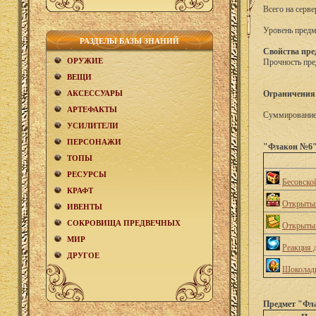
Всего на серве
Уровень предм
РАЗДЕЛЫ БАЗЫ ЗНАНИЙ
Свойства пре
ОРУЖИЕ
Прочность пре
ВЕЩИ
АКCЕСCУАРЫ
Ограничения
АРТЕФАКТЫ
Суммирование 
УСИЛИТЕЛИ
ПЕРСОНАЖИ
"Флакон №6" 
ТОПЫ
РЕСУРСЫ
Бесовско
КРАФТ
Открытый
ИВЕНТЫ
СОКРОВИЩА ПРЕДВЕЧНЫХ
Открытый
МИР
Реакция 
ДРУГОЕ
Шоколадн
Предмет "Фла