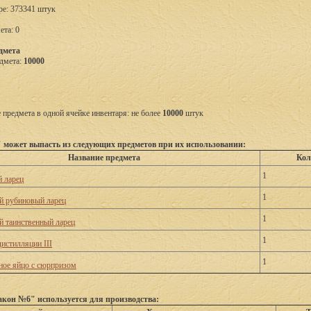
ре: 373341 штук
ета: 0
дмета
дмета:
10000
предмета в одной ячейке инвентаря: не более
10000
штук
может выпасть из следующих предметов при их использовании:
Название предмета
Кол
1
й ларец
1
 рубиновый ларец
1
 таинственный ларец
1
дистилляции III
1
ое яйцо с сюрпризом
кон №6" используется для производства: