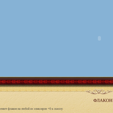
ФЛАКОН
еняет флакон на любой из эликсиров +6 к скиллу