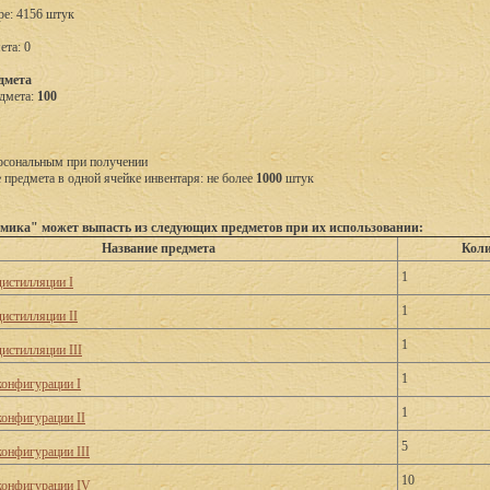
ре: 4156 штук
ета: 0
дмета
дмета:
100
рсональным при получении
предмета в одной ячейке инвентаря: не более
1000
штук
мика" может выпасть из следующих предметов при их использовании:
Название предмета
Коли
1
дистилляции I
1
дистилляции II
1
дистилляции III
1
конфигурации I
1
конфигурации II
5
конфигурации III
10
конфигурации IV