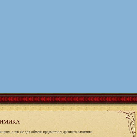
ХИМИКА
акциях, а так же для обмена предметов у древнего алхимика