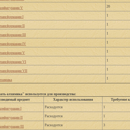
20
конфигурации V
1
трансформации I
1
трансформации II
1
трансформации III
1
трансформации IV
1
трансформации V
1
трансформации VI
1
трансформации VII
1
лхимика
ать алхимика" используется для производства:
зводимый предмет
Характер использования
Требуемое 
Расходуется
1
конфигурации I
Расходуется
1
конфигурации II
Расходуется
3
конфигурации III