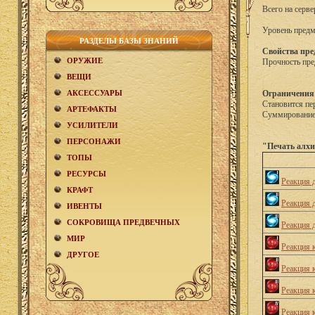
Всего на серве
Уровень предм
РАЗДЕЛЫ БАЗЫ ЗНАНИЙ
Свойства пре
ОРУЖИЕ
Прочность пре
ВЕЩИ
АКCЕСCУАРЫ
Ограничения
Становится пе
АРТЕФАКТЫ
Суммирование 
УСИЛИТЕЛИ
ПЕРСОНАЖИ
"Печать алхи
ТОПЫ
РЕСУРСЫ
Реакция 
КРАФТ
Реакция 
ИВЕНТЫ
СОКРОВИЩА ПРЕДВЕЧНЫХ
Реакция 
МИР
Реакция 
ДРУГОЕ
Реакция 
Реакция 
Реакция 