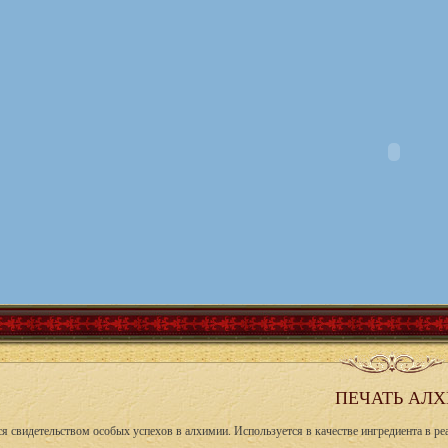
ПЕЧАТЬ АЛ
я свидетельством особых успехов в алхимии. Используется в качестве ингредиента в ре