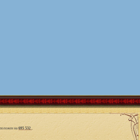
сположен на
695 532
,