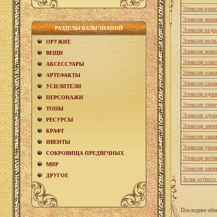
Эликсир крыс
Эликсир мыши
РАЗДЕЛЫ БАЗЫ ЗНАНИЙ
Эликсир кедр
Эликсир волка
ОРУЖИЕ
Эликсир мино
ВЕЩИ
Эликсир сокол
АКCЕСCУАРЫ
Эликсир совы
АРТЕФАКТЫ
Эликсир сала
УСИЛИТЕЛИ
Эликсир едино
ПЕРСОНАЖИ
Эликсир химе
ТОПЫ
Эликсир здор
РЕСУРСЫ
Эликсир энер
КРАФТ
Эликсир защи
ИВЕНТЫ
Эликсир урон
СОКРОВИЩА ПРЕДВЕЧНЫХ
Эликсир метк
МИР
Эликсир защи
ДРУГОЕ
Зелье острого
Последнее обн