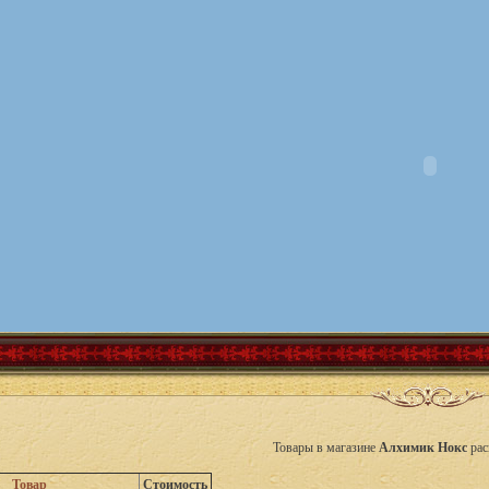
Товары в магазине
Алхимик Нокс
ра
Товар
Стоимость