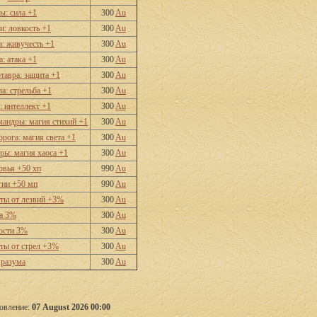
ы: сила +1
300
Au
: ловкость +1
300
Au
а: живучесть +1
300
Au
: атака +1
300
Au
тавра: защита +1
300
Au
а: стрельба +1
300
Au
: интеллект +1
300
Au
мандры: магия стихий +1
300
Au
рога: магия света +1
300
Au
ры: магия хаоса +1
300
Au
овья +50 хп
990
Au
гии +50 мп
990
Au
ты от лезвий +3%
300
Au
а 3%
300
Au
ости 3%
300
Au
ты от стрел +3%
300
Au
 разума
300
Au
овление:
07 August 2026 00:00