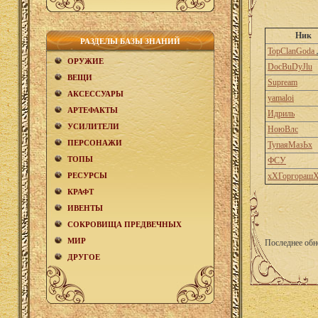
Ник
РАЗДЕЛЫ БАЗЫ ЗНАНИЙ
TopClanGoda
ОРУЖИЕ
DocBuDyJlu
ВЕЩИ
Supream
АКCЕСCУАРЫ
yamaloi
АРТЕФАКТЫ
Идриль
УСИЛИТЕЛИ
НоюВлс
ПЕРСОНАЖИ
ТупаяМазЬх
ТОПЫ
ФСУ
РЕСУРСЫ
хХГоргораш
КРАФТ
ИВЕНТЫ
СОКРОВИЩА ПРЕДВЕЧНЫХ
МИР
Последнее обн
ДРУГОЕ