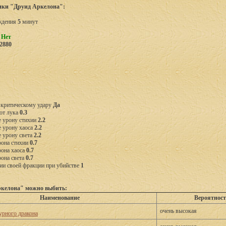
ики "Друид Аркелона":
ждения
5
минут
ь
Нет
2880
 критическому удару
Да
от лука
0.3
 урону стихии
2.2
 урону хаоса
2.2
 урону света
2.2
рона стихии
0.7
рона хаоса
0.7
она света
0.7
ии своей фракции при убийстве
1
ркелона" можно выбить:
Наименование
Вероятност
очень высокая
урного дракона