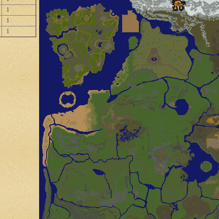
1
1
1