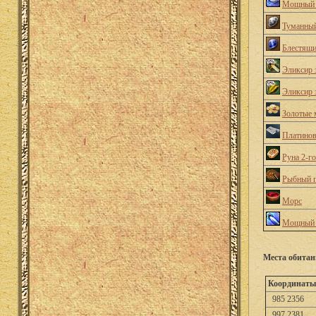
Мощный 
Туманный
Блестящи
Эликсир 
Эликсир 
Золотые 
Платино
Руна 2-г
Рыбный 
Морс
Мощный 
Места обитан
Координаты
985 2356
997 2381