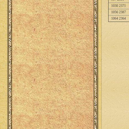
1030 2371
1056 2387
1064 2364