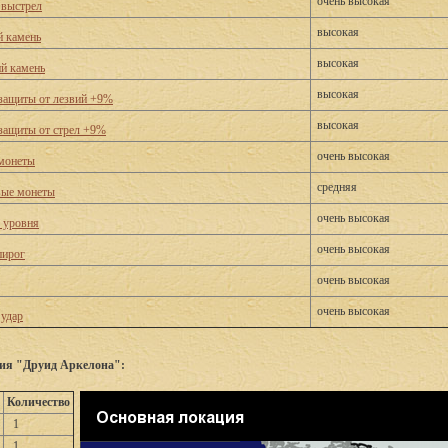
очень высокая
выстрел
высокая
 камень
высокая
й камень
высокая
защиты от лезвий +9%
высокая
защиты от стрел +9%
очень высокая
монеты
средняя
вые монеты
очень высокая
о уровня
очень высокая
пирог
очень высокая
очень высокая
удар
ия "Друид Аркелона":
Количество
1
1