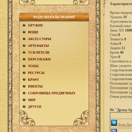
Характерист
Время переро
Уровень
19
РАЗДЕЛЫ БАЗЫ ЗНАНИЙ
Агрессивност
ОРУЖИЕ
Базовый опыт
Запас ХП
1600
ВЕЩИ
Сила
8
АКCЕСCУАРЫ
Ловкость
8
Атака
0
АРТЕФАКТЫ
Защита
13
Броня
40
УСИЛИТЕЛИ
Урон
0
ПЕРСОНАЖИ
Способность к
Шанс уворота 
ТОПЫ
Сопротивление
РЕСУРСЫ
Сопротивление
Сопротивление
КРАФТ
Поглощение у
ИВЕНТЫ
Поглощение у
Поглощение ур
СОКРОВИЩА ПРЕДВЕЧНЫХ
Очков репутац
МИР
ДРУГОЕ
Из "Друид А
Аура Лаз