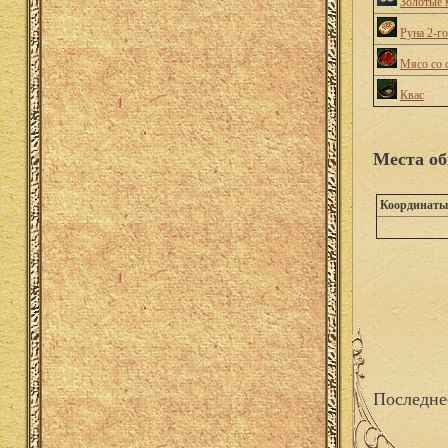
Золотые 
Руна 2-г
Мясо со 
Квас
Места об
Координаты
Последне