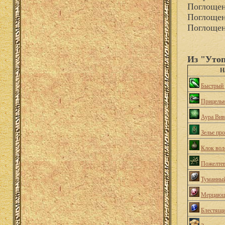
Поглощен
Поглощен
Поглощен
Из "Уто
Н
Быстрый 
Прицельн
Аура Вив
Зелье пр
Клок вол
Пожелтев
Туманный
Мерцающ
Блестящи