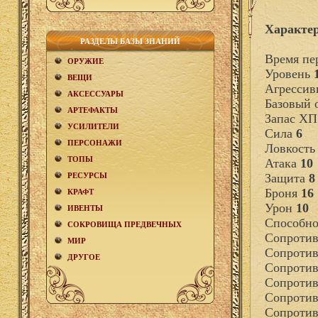
Характе
РАЗДЕЛЫ БАЗЫ ЗНАНИЙ
Время пе
ОРУЖИЕ
Уровень
ВЕЩИ
Агрессив
АКCЕСCУАРЫ
Базовый
АРТЕФАКТЫ
Запас Х
УСИЛИТЕЛИ
Сила
6
ПЕРСОНАЖИ
Ловкост
ТОПЫ
Атака
10
РЕСУРСЫ
Защита
8
Броня
16
КРАФТ
Урон
10
ИВЕНТЫ
Способно
СОКРОВИЩА ПРЕДВЕЧНЫХ
Сопротив
МИР
Сопротив
ДРУГОЕ
Сопротив
Сопротив
Сопротив
Сопротив