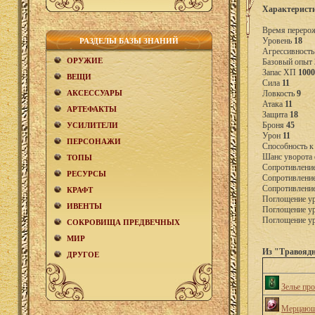
Характерист
Время переро
Уровень
18
РАЗДЕЛЫ БАЗЫ ЗНАНИЙ
Агрессивност
ОРУЖИЕ
Базовый опыт
Запас ХП
1000
ВЕЩИ
Сила
11
АКCЕСCУАРЫ
Ловкость
9
Атака
11
АРТЕФАКТЫ
Защита
18
Броня
45
УСИЛИТЕЛИ
Урон
11
ПЕРСОНАЖИ
Способность к
Шанс уворота 
ТОПЫ
Сопротивление
РЕСУРСЫ
Сопротивление
Сопротивление
КРАФТ
Поглощение у
ИВЕНТЫ
Поглощение у
Поглощение ур
СОКРОВИЩА ПРЕДВЕЧНЫХ
МИР
Из "Травояд
ДРУГОЕ
Зелье пр
Мерцающ