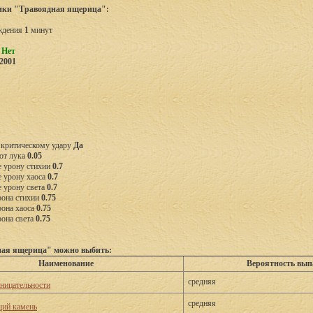
ики "Травоядная ящерица":
ждения
1
минут
ь
Нет
2001
 критическому удару
Да
от лука
0.05
 урону стихии
0.7
 урону хаоса
0.7
 урону света
0.7
рона стихии
0.75
рона хаоса
0.75
она света
0.75
ная ящерица" можно выбить:
Наименование
Вероятность вып
средняя
оницательности
средняя
ий камень