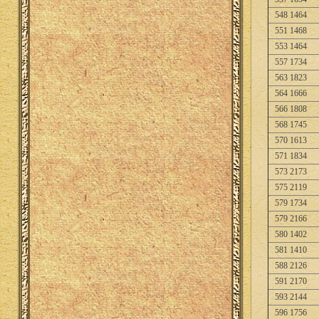
548 1464
551 1468
553 1464
557 1734
563 1823
564 1666
566 1808
568 1745
570 1613
571 1834
573 2173
575 2119
579 1734
579 2166
580 1402
581 1410
588 2126
591 2170
593 2144
596 1756