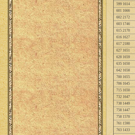
599 1614
601 1666
602 2172
603 1746
615 2170
616 1627
617 2180
627 1651
628 1659
635 1650
642 1658
700 1655
706 1645
715 1650
732 1647
738 1449
758 1447
758 1570
761 1590
763 1433