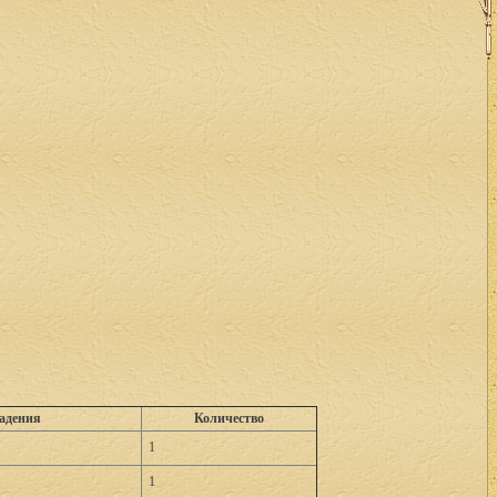
адения
Количество
1
1