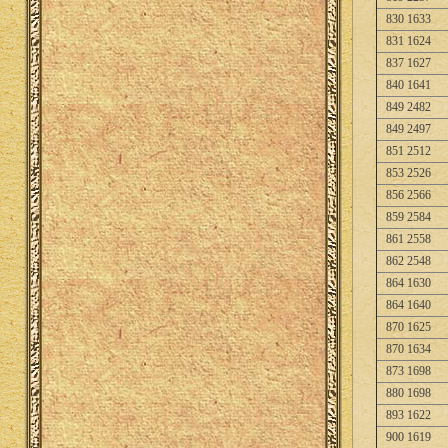
830 1633
831 1624
837 1627
840 1641
849 2482
849 2497
851 2512
853 2526
856 2566
859 2584
861 2558
862 2548
864 1630
864 1640
870 1625
870 1634
873 1698
880 1698
893 1622
900 1619