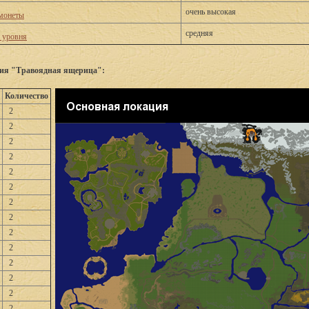
очень высокая
монеты
средняя
о уровня
ния "Травоядная ящерица":
Количество
2
2
2
2
2
2
2
2
2
2
2
2
2
2