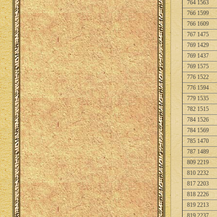
764 1563
766 1599
766 1609
767 1475
769 1429
769 1437
769 1575
776 1522
776 1594
779 1535
782 1515
784 1526
784 1569
785 1470
787 1489
809 2219
810 2232
817 2203
818 2226
819 2213
819 2237