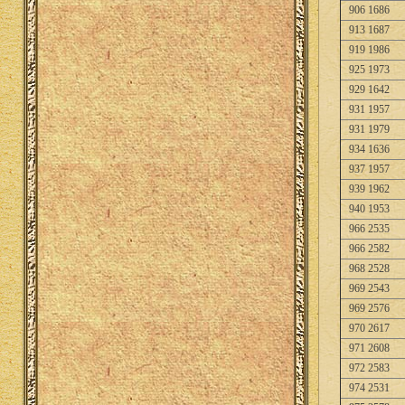
906 1686
913 1687
919 1986
925 1973
929 1642
931 1957
931 1979
934 1636
937 1957
939 1962
940 1953
966 2535
966 2582
968 2528
969 2543
969 2576
970 2617
971 2608
972 2583
974 2531