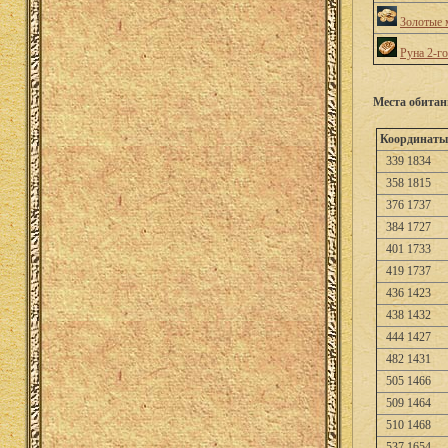
Золотые 
Руна 2-г
Места обита
Координаты
339 1834
358 1815
376 1737
384 1727
401 1733
419 1737
436 1423
438 1432
444 1427
482 1431
505 1466
509 1464
510 1468
537 1654