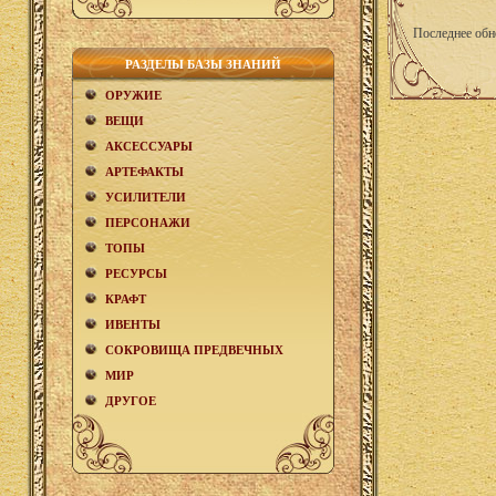
Последнее обн
РАЗДЕЛЫ БАЗЫ ЗНАНИЙ
ОРУЖИЕ
ВЕЩИ
АКCЕСCУАРЫ
АРТЕФАКТЫ
УСИЛИТЕЛИ
ПЕРСОНАЖИ
ТОПЫ
РЕСУРСЫ
КРАФТ
ИВЕНТЫ
СОКРОВИЩА ПРЕДВЕЧНЫХ
МИР
ДРУГОЕ