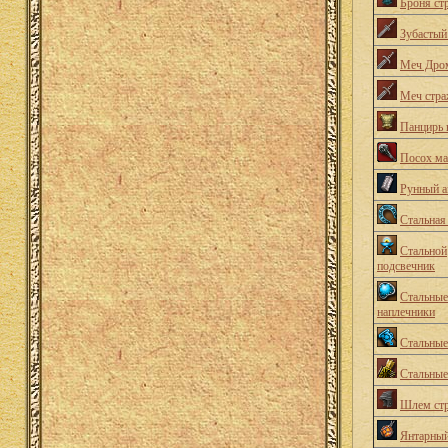
Броня ст
Зубастый
Меч Дро
Меч стра
Панцирь 
Посох ма
Рунный а
Стальная
Стальной
подсвечник
Стальные
наплечники
Стальны
Стальные
Шлем ст
Янтарный