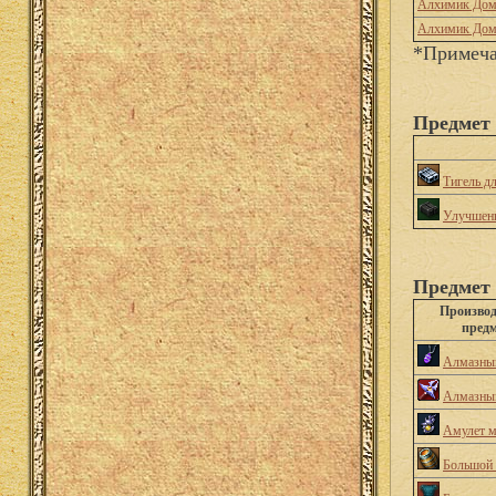
Алхимик Дом
Алхимик Дом
*Примеча
Предмет 
Тигель дл
Улучшенн
Предмет 
Произво
предм
Алмазный
Алмазны
Амулет м
Большой 