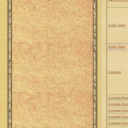
Агент Таррг
Агент Таррг
Алхимик
Алхимик Биз
Алхимик Брат
Алхимик Брат
Алхимик Брат
Алхимик Брат