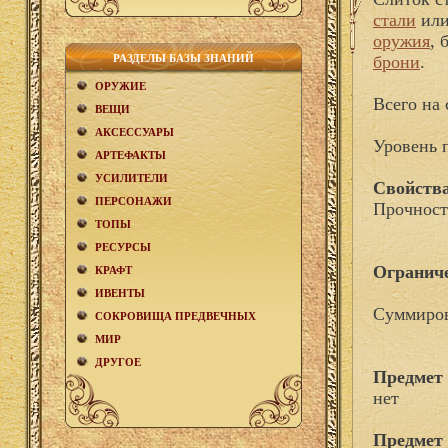
стали
ил
оружия
, 
РАЗДЕЛЫ БАЗЫ ЗНАНИЙ
брони
.
ОРУЖИЕ
Всего на 
ВЕЩИ
АКCЕСCУАРЫ
Уровень 
АРТЕФАКТЫ
УСИЛИТЕЛИ
Свойства
ПЕРСОНАЖИ
Прочност
ТОПЫ
РЕСУРСЫ
Огранич
КРАФТ
ИВЕНТЫ
Суммиров
СОКРОВИЩА ПРЕДВЕЧНЫХ
МИР
ДРУГОЕ
Предмет 
нет
Предмет 