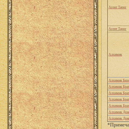
Агент Таррг
Агент Таррг
Алхимик
Алхимик Биз
Алхимик Брат
Алхимик Брат
Алхимик Брат
Алхимик Брат
Алхимик Дом
Алхимик Дом
*Примеча