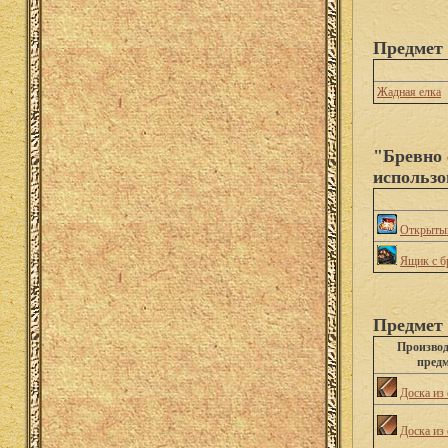
Предмет 
Жадная елка
"Бревно 
использо
Открытый
Ящик с б
Предмет 
Произво
предм
Доска из
Доска из