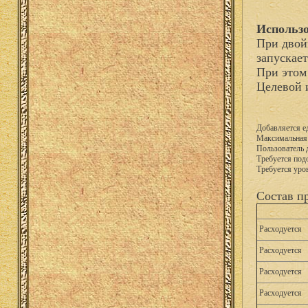
Использо
При двой
запускае
При этом
Целевой 
Добавляется е
Максимальная 
Пользователь 
Требуется подо
Требуется уро
Состав п
Расходуется
Расходуется
Расходуется
Расходуется