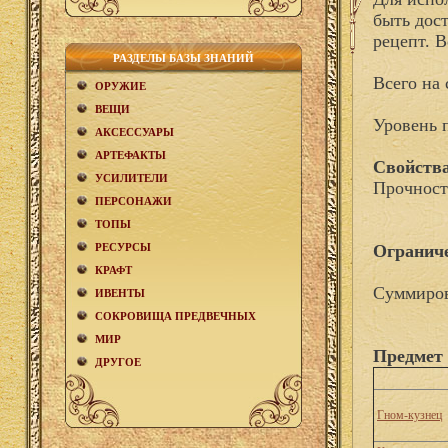
быть дос
рецепт. 
РАЗДЕЛЫ БАЗЫ ЗНАНИЙ
Всего на 
ОРУЖИЕ
ВЕЩИ
Уровень 
АКCЕСCУАРЫ
АРТЕФАКТЫ
Свойства
УСИЛИТЕЛИ
Прочност
ПЕРСОНАЖИ
ТОПЫ
РЕСУРСЫ
Огранич
КРАФТ
Суммиров
ИВЕНТЫ
СОКРОВИЩА ПРЕДВЕЧНЫХ
МИР
Предмет 
ДРУГОЕ
Гном-кузнец