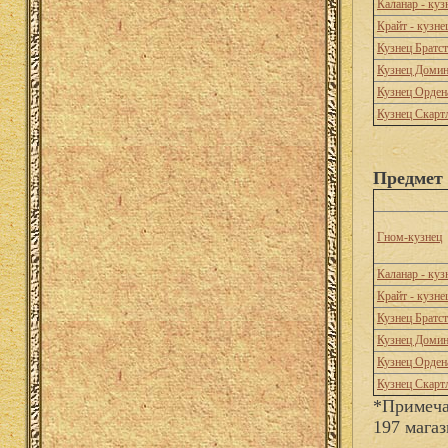
Каланар - куз
Крайт - кузне
Кузнец Братс
Кузнец Доми
Кузнец Орден
Кузнец Скарт
Предмет 
Гном-кузнец
Каланар - куз
Крайт - кузне
Кузнец Братс
Кузнец Доми
Кузнец Орден
Кузнец Скарт
*Примеча
197 магаз