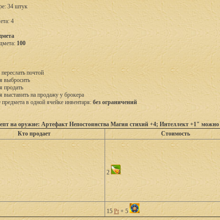
ре: 34 штук
ета: 4
дмета
дмета:
100
 переслать почтой
я выбросить
я продать
я выставить на продажу у брокера
предмета в одной ячейке инвентаря:
без ограничений
епт на оружие: Артефакт Непостоянства Магия стихий +4; Интеллект +1" можно
Кто продает
Стоимость
2
15
Pt
+ 5