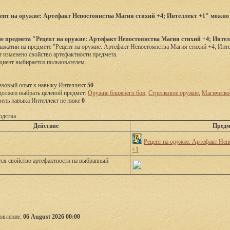
епт на оружие: Артефакт Непостоянства Магия стихий +4; Интеллект +1" можно
е предмета "Рецепт на оружие: Артефакт Непостоянства Магия стихий +4; Интел
ажатии на предмете "Рецепт на оружие: Артефакт Непостоянства Магия стихий +4; Инте
т изменено свойство артефактности предмета.
диент выбирается пользователем.
азовый опыт к навыку Интеллект 
50
должен выбрать целевой предмет: 
Оружие ближнего боя
, 
Стрелковое оружие
, 
Магическо
вень навыка Интеллект не ниже 
0
одства
Действие
Предм
Рецепт на оружие: Артефакт Неп
+1
тся свойство артефактности на выбранный
овление:
06 August 2026 00:00