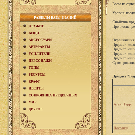
Всего на серве
Уровень предм
РАЗДЕЛЫ БАЗЫ ЗНАНИЙ
Свойства пре
ОРУЖИЕ
Прочность пре
ВЕЩИ
АКCЕСCУАРЫ
Ограничения
Предмет нелья
АРТЕФАКТЫ
Предмет нельз
Предмет нельз
УСИЛИТЕЛИ
Предмет нельз
ПЕРСОНАЖИ
Суммирование 
ТОПЫ
РЕСУРСЫ
Предмет "Рец
КРАФТ
ИВЕНТЫ
СОКРОВИЩА ПРЕДВЕЧНЫХ
МИР
Агент Таррг
ДРУГОЕ
Посланец