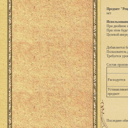
Предмет "Рец
нет
Использовани
При двойном н
При этом буде
Целевой ингре
Добавляется б
Пользователь 
Требуется уро
Состав произв
Расходуется
Устанавливае
предмет
Последнее обн