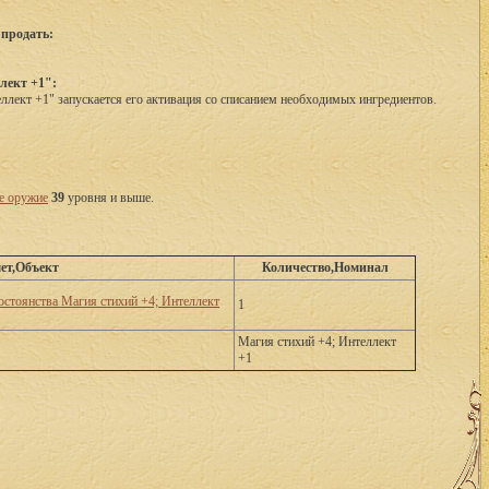
 продать:
лект +1":
ллект +1" запускается его активация со списанием необходимых ингредиентов.
е оружие
39
 уровня и выше.
ет,Объект
Количество,Номинал
остоянства Магия стихий +4; Интеллект
1
Магия стихий +4; Интеллект
+1