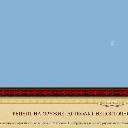
РЕЦЕПТ НА ОРУЖИЕ: АРТЕФАКТ НЕПОСТОЯНС
ложения артефактности на оружие с 39 уровня. Не передается и делает улучшенное оруж