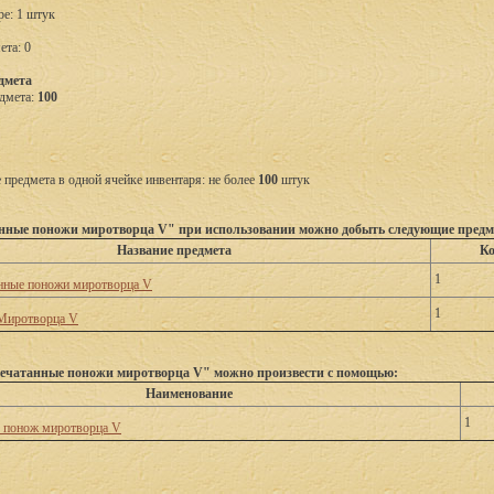
ре: 1 штук
ета: 0
дмета
дмета:
100
предмета в одной ячейке инвентаря: не более
100
штук
нные поножи миротворца V" при использовании можно добыть следующие предм
Название предмета
Ко
1
нные поножи миротворца V
1
Миротворца V
ечатанные поножи миротворца V" можно произвести с помощью:
Наименование
1
 понож миротворца V