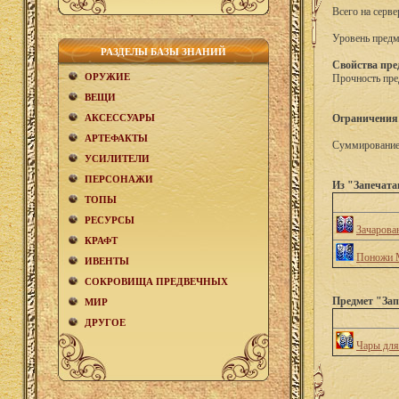
Всего на серве
Уровень предм
РАЗДЕЛЫ БАЗЫ ЗНАНИЙ
Свойства пре
ОРУЖИЕ
Прочность пре
ВЕЩИ
АКCЕСCУАРЫ
Ограничения
АРТЕФАКТЫ
Суммирование 
УСИЛИТЕЛИ
ПЕРСОНАЖИ
Из "Запечата
ТОПЫ
РЕСУРСЫ
Зачарова
КРАФТ
Поножи 
ИВЕНТЫ
СОКРОВИЩА ПРЕДВЕЧНЫХ
Предмет "Зап
МИР
ДРУГОЕ
Чары для