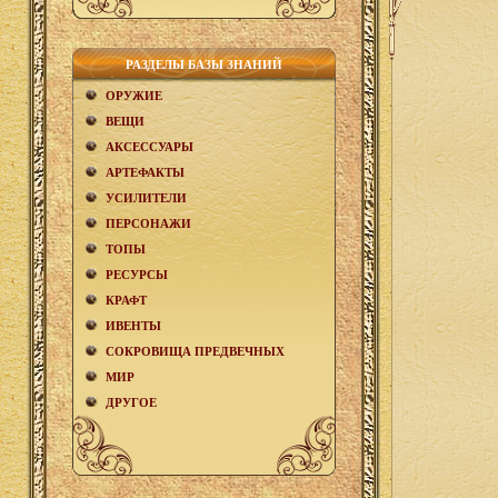
РАЗДЕЛЫ БАЗЫ ЗНАНИЙ
ОРУЖИЕ
ВЕЩИ
АКCЕСCУАРЫ
АРТЕФАКТЫ
УСИЛИТЕЛИ
ПЕРСОНАЖИ
ТОПЫ
РЕСУРСЫ
КРАФТ
ИВЕНТЫ
СОКРОВИЩА ПРЕДВЕЧНЫХ
МИР
ДРУГОЕ