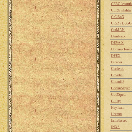
CERG lesorub
CERG shahter
CiCiRoN
CRaZy DoGG
CutMAN
Danilkaxx
DEVA X
DominikTorett
DPEX
Escanor
Garderob
Gmartini
Gnomik7
GoblinSlayer
GoDSpeL
Guility
HayTeam
Hermits
IamBlessed
INXS