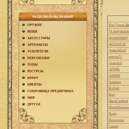
РАЗДЕЛЫ БАЗЫ ЗНАНИЙ
ОРУЖИЕ
Don Vagan
Ли
74 chelyabinsk
ВЕЩИ
Accoutrement
АКCЕСCУАРЫ
AGGenT 47
АРТЕФАКТЫ
AmarokGod
УСИЛИТЕЛИ
ameron51
ПЕРСОНАЖИ
AnatoIich
ТОПЫ
APMlK
РЕСУРСЫ
ARMIK
КРАФТ
Azaming
ИВЕНТЫ
BAZeR
СОКРОВИЩА ПРЕДВЕЧНЫХ
Begi
МИР
BlackCardinal
ДРУГОЕ
BlackEIements
Booty
Bossssssss
Casper