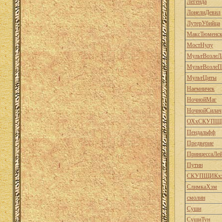
Легенда
ЛонелиДевил
ЛутерУбийца
МаксТюменс
МостНулу
МультВозлеЛ
МультВозлеП
МультЦиты
Наемничек
НочнойМаг
НочнойСилач
ОХхСКУПЩ
Пендальфф
Предверие
ПринцессаЛе
Путин
СКУПЩИКх
СлимкаХзм
смолин
Суши
СушиТун