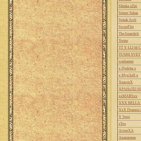
Slimka xZm
Sniper Sekas
Spitak Arch
SweetFlre
TheAnatolich
Torins
TT Y LLI bI C
TUSHI SVET
warhamm
x Djuletta x
x Myp3uH x
XnacenX
XPAHuTEl 
xxMARSxx
XXX BELLA
XxX Dramon 
Y Spex
zToo
АгентХА
Акакиевна