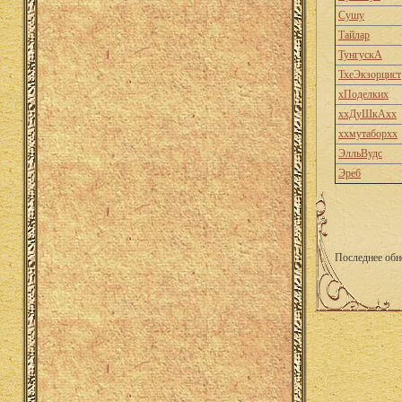
Сушу
Тайлар
ТунгускА
ТхеЭкзорцист
хПоделких
ххДуШкАхх
ххмутаборхх
ЭлльВудс
Эреб
Последнее обн