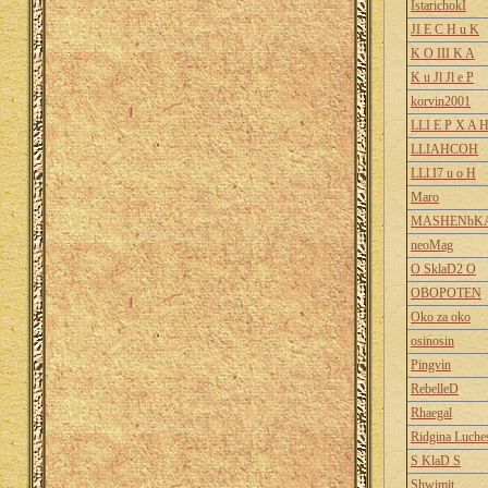
IstarichokI
JI E C H u K
K O III K A
K u Jl Jl e P
korvin2001
LLI E P X A 
LLIAHCOH
LLl I7 u o H
Maro
MASHENbK
neoMag
O SklaD2 O
OBOPOTEN
Oko za oko
osinosin
Pingvin
RebelleD
Rhaegal
Ridgina Luche
S KlaD S
Shwimit