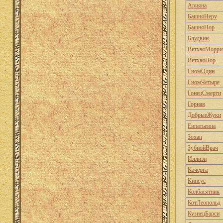
Арияна
БашняНеру
БашняНор
Блудвин
ВетхаяМорри
ВетхаяНор
ГномОдин
ГномЧетыре
ГонецСмерти
Горная
ДобрыеЖуки
Евпатьевна
Зохан
ЗубнойВрач
Иллиэн
Качерга
Кинсус
Колбасятник
КотЛеопольд
КузнецБарси