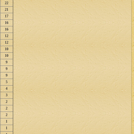
22
21
17
16
16
12
12
10
10
9
9
9
5
4
3
2
2
2
1
1