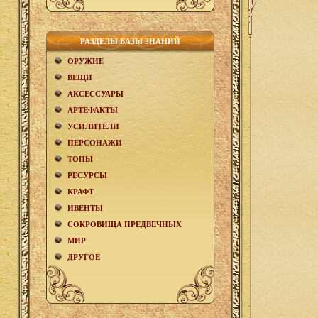
РАЗДЕЛЫ БАЗЫ ЗНАНИЙ
ОРУЖИЕ
ВЕЩИ
АКCЕСCУАРЫ
АРТЕФАКТЫ
УСИЛИТЕЛИ
ПЕРСОНАЖИ
ТОПЫ
РЕСУРСЫ
КРАФТ
ИВЕНТЫ
СОКРОВИЩА ПРЕДВЕЧНЫХ
МИР
ДРУГОЕ