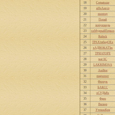
18
Comatozze
19
яНеАнгел
20
montray
21
Попай
22
воруюмедь
23
ххМудрыйПеньхх
24
Rubick
25
ТРАХтибидОХх
26
хАДВОКАТЪх
27
ТРИАТОРЕ
28
магАС
29
LAKRIMOSA
30
Audltor
31
magustorr
32
Физрук
33
БАКСС
34
хСУДЬЯх
35
Фаро
36
Вилюр
37
УтенокКря