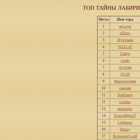
ТОП ТАЙНЫ ЛАБИРИ
Место
Имя чара
1
ассолук
2
ziZerro
3
Муцураев
4
WALLxE
5
Galdyr
6
vstalo
7
Астрэйа
8
ДАЭР
9
Фшестнадцать
10
смолин
11
VonEmmy
12
Lordixs
13
amnezziss
14
ПлохойНик25
15
Lightborn
16
Bamsy
17
ЯстрелокГодаЯ