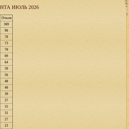
НТА ИЮЛЬ 2026
Очков
369
90
78
73
70
69
64
59
56
40
40
39
37
35
31
27
23