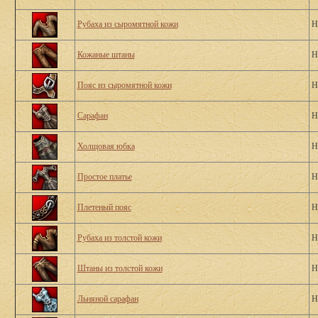
Рубаха из сыромятной кожи
Н
Кожаные штаны
Н
Пояс из сыромятной кожи
Н
Сарафан
Н
Холщовая юбка
Н
Простое платье
Н
Плетеный пояс
Н
Рубаха из толстой кожи
Н
Штаны из толстой кожи
Н
Льняной сарафан
Н