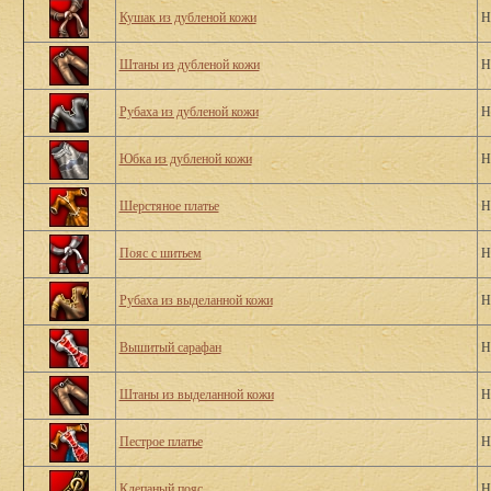
Кушак из дубленой кожи
Н
Штаны из дубленой кожи
Н
Рубаха из дубленой кожи
Н
Юбка из дубленой кожи
Н
Шерстяное платье
Н
Пояс с шитьем
Н
Рубаха из выделанной кожи
Н
Вышитый сарафан
Н
Штаны из выделанной кожи
Н
Пестрое платье
Н
Клепаный пояс
Н