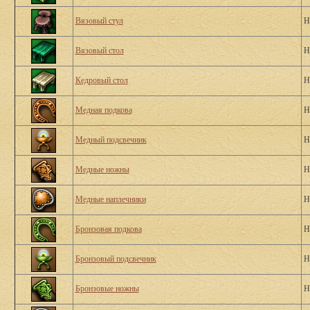
Вязовый стул
Н
Вязовый стол
Н
Кедровый стол
Н
Медная подкова
Н
Медный подсвечник
Н
Медные ножны
Н
Медные наплечники
Н
Бронзовая подкова
Н
Бронзовый подсвечник
Н
Бронзовые ножны
Н