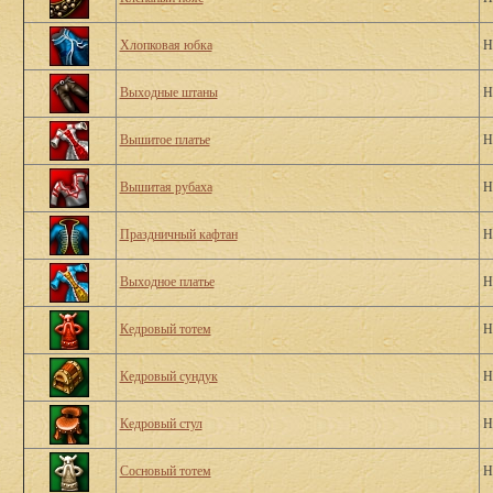
Хлопковая юбка
Н
Выходные штаны
Н
Вышитое платье
Н
Вышитая рубаха
Н
Праздничный кафтан
Н
Выходное платье
Н
Кедровый тотем
Н
Кедровый сундук
Н
Кедровый стул
Н
Сосновый тотем
Н