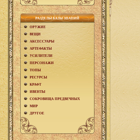
РАЗДЕЛЫ БАЗЫ ЗНАНИЙ
ОРУЖИЕ
ВЕЩИ
АКCЕСCУАРЫ
АРТЕФАКТЫ
УСИЛИТЕЛИ
ПЕРСОНАЖИ
ТОПЫ
РЕСУРСЫ
КРАФТ
ИВЕНТЫ
СОКРОВИЩА ПРЕДВЕЧНЫХ
МИР
ДРУГОЕ