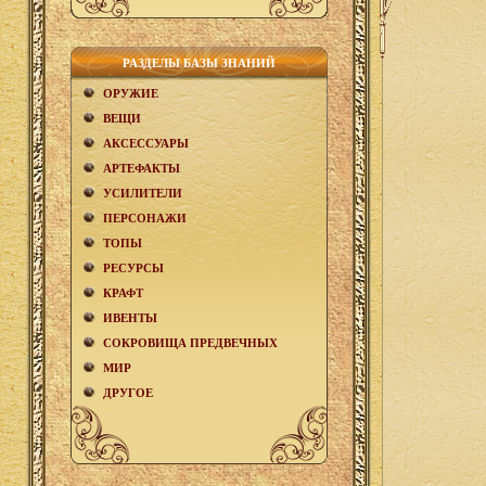
РАЗДЕЛЫ БАЗЫ ЗНАНИЙ
ОРУЖИЕ
ВЕЩИ
АКCЕСCУАРЫ
АРТЕФАКТЫ
УСИЛИТЕЛИ
ПЕРСОНАЖИ
ТОПЫ
РЕСУРСЫ
КРАФТ
ИВЕНТЫ
СОКРОВИЩА ПРЕДВЕЧНЫХ
МИР
ДРУГОЕ