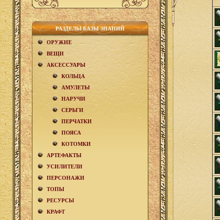
РАЗДЕЛЫ БАЗЫ ЗНАНИЙ
ОРУЖИЕ
ВЕЩИ
АКCЕСCУАРЫ
КОЛЬЦА
АМУЛЕТЫ
НАРУЧИ
СЕРЬГИ
ПЕРЧАТКИ
ПОЯСА
КОТОМКИ
АРТЕФАКТЫ
УСИЛИТЕЛИ
ПЕРСОНАЖИ
ТОПЫ
РЕСУРСЫ
КРАФТ