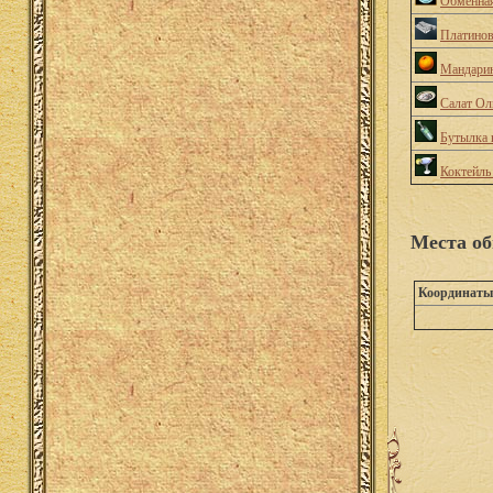
Обменная
Платино
Мандари
Салат Ол
Бутылка 
Коктейль
Места об
Координаты