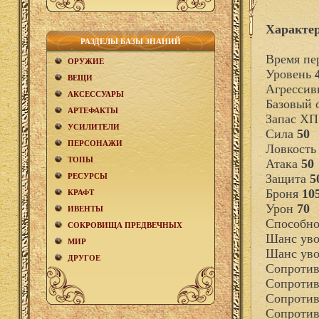
Характер
РАЗДЕЛЫ БАЗЫ ЗНАНИЙ
Время пе
ОРУЖИЕ
Уровень
ВЕЩИ
Агрессив
АКCЕСCУАРЫ
Базовый
АРТЕФАКТЫ
Запас Х
УСИЛИТЕЛИ
Сила
50
ПЕРСОНАЖИ
Ловкост
ТОПЫ
Атака
50
РЕСУРСЫ
Защита
5
Броня
10
КРАФТ
Урон
70
ИВЕНТЫ
Способно
СОКРОВИЩА ПРЕДВЕЧНЫХ
Шанс ув
МИР
Шанс уво
ДРУГОЕ
Сопротив
Сопротив
Сопротив
Сопротив