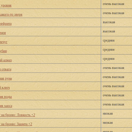
очень высокая
о уровня
очень высокая
какого-то зверя
высокая
нефрита
высокая
таря
средняя
емчуг
средняя
убин
средняя
й алмаз
очень высокая
 отваги
очень высокая
ая руна
очень высокая
й ключ
очень высокая
ия воды
очень высокая
ия хаоса
низкая
 на броню: Ловкость +2
низкая
 на броню: Защита +2
низкая