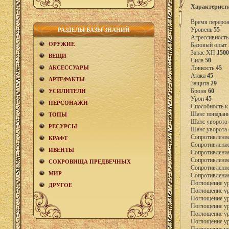
Характерист
Время переро
Уровень
55
РАЗДЕЛЫ БАЗЫ ЗНАНИЙ
Агрессивност
ОРУЖИЕ
Базовый опыт
Запас ХП
1500
ВЕЩИ
Сила
50
АКCЕСCУАРЫ
Ловкость
45
Атака
45
АРТЕФАКТЫ
Защита
29
Броня
60
УСИЛИТЕЛИ
Урон
45
ПЕРСОНАЖИ
Способность к
Шанс попадан
ТОПЫ
Шанс уворота 
РЕСУРСЫ
Шанс уворота 
Сопротивление
КРАФТ
Сопротивление
ИВЕНТЫ
Сопротивлени
Сопротивлени
СОКРОВИЩА ПРЕДВЕЧНЫХ
Сопротивлени
МИР
Сопротивлени
Поглощение у
ДРУГОЕ
Поглощение у
Поглощение ур
Поглощение у
Поглощение у
Поглощение у