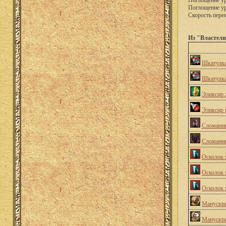
Поглощение у
Поглощение ур
Скорость пер
Из "Властел
Шкатулк
Шкатулк
Эликсир 
Эликсир 
Сломанн
Сломанн
Осколок 
Осколок 
Осколок 
Манускри
Манускри