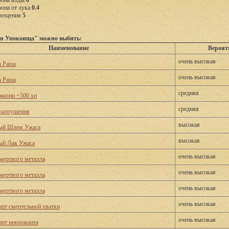
рона воды
6
она от лука
0.4
емещения
5
ин Упокоища" можно выбить:
Наименование
Вероят
очень высокая
а Раша
очень высокая
а Раша
средняя
жизни +500 хп
средняя
разрушения
высокая
ый Шлем Ужаса
высокая
ый Лик Ужаса
очень высокая
мертвого металла
очень высокая
мертвого металла
очень высокая
мертвого металла
очень высокая
пт смертельной хватки
очень высокая
пт некроманта