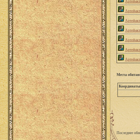
Артефакт
Артефакт
Артефакт
Артефакт
Артефакт
Артефакт
Артефакт
Места обита
Координаты
Последнее обн