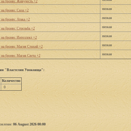
 на броню: Живучесть +2
низкая
 на броню: Сила +2
низкая
 на броню: Атака +2
низкая
 на броню: Стрельба +2
низкая
 на броню: Интеллект +2
низкая
 на броню: Магия Стихий +2
низкая
 на броню: Магия Света +2
ния "Властелин Упокоища":
Количество
0
овление:
06 August 2026 00:00