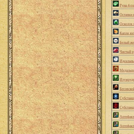
Руна 4-г
Останки 
Осколок 
Капля ян
Белый ж
Чистый р
Идеальны
Медальон
Изумрудн
Бесовско
Субстанц
Субстанц
Артефакт
Артефакт