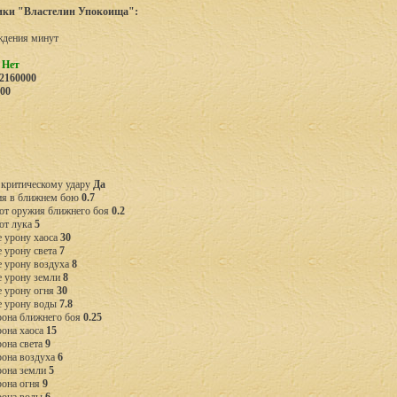
ики "Властелин Упокоища":
ждения
минут
ь
Нет
2160000
00
 критическому удару
Да
ия в ближнем бою
0.7
от оружия ближнего боя
0.2
от лука
5
 урону хаоса
30
 урону света
7
е урону воздуха
8
е урону земли
8
е урону огня
30
е урону воды
7.8
рона ближнего боя
0.25
рона хаоса
15
она света
9
рона воздуха
6
рона земли
5
рона огня
9