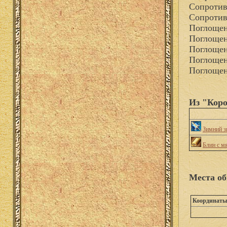
Сопротив
Сопротив
Поглощен
Поглощен
Поглощен
Поглощен
Поглощен
Из "Коро
Зимний з
Блин с м
Места об
Координаты