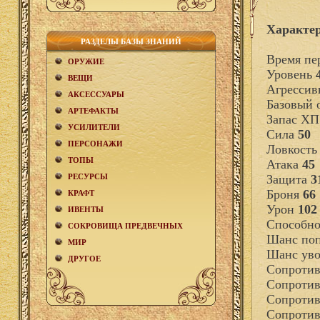
Характер
РАЗДЕЛЫ БАЗЫ ЗНАНИЙ
Время пе
ОРУЖИЕ
Уровень
ВЕЩИ
Агрессив
АКCЕСCУАРЫ
Базовый
АРТЕФАКТЫ
Запас Х
УСИЛИТЕЛИ
Сила
50
ПЕРСОНАЖИ
Ловкост
ТОПЫ
Атака
45
РЕСУРСЫ
Защита
3
Броня
66
КРАФТ
Урон
102
ИВЕНТЫ
Способно
СОКРОВИЩА ПРЕДВЕЧНЫХ
Шанс поп
МИР
Шанс уво
ДРУГОЕ
Сопротив
Сопротив
Сопротив
Сопротив