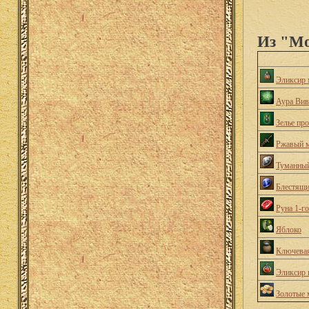
Из "Мо
Эликсир 
Аура Вив
Зелье пр
Ржавый 
Туманный
Блестящи
Руна 1-г
Яблоко
Ключевая
Эликсир 
Золотые 