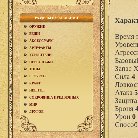
РАЗДЕЛЫ БАЗЫ ЗНАНИЙ
Характ
ОРУЖИЕ
ВЕЩИ
Время 
АКCЕСCУАРЫ
Уровен
АРТЕФАКТЫ
Агресс
УСИЛИТЕЛИ
Базовы
ПЕРСОНАЖИ
Запас 
ТОПЫ
Сила
4
РЕСУРСЫ
Ловкос
КРАФТ
ИВЕНТЫ
Атака
5
СОКРОВИЩА ПРЕДВЕЧНЫХ
Защит
МИР
Броня
ДРУГОЕ
Урон
0
Способ