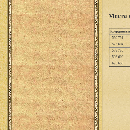
Места 
Координаты
559 751
575 604
578 736
593 602
623 653